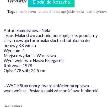
1 produkt/y
Dodaj do Koszyka
Tags :
malarstwo
zachodnioeuropejskie
nela
samotyhow
Autor: Samotyhowa Nela
Tytuł:Malarstwo zachodnioeuropejskie: popularny
zarys rozwoju form malarskich od katakumb do
połowy XX wieku
Wydanie: 4
Miejsce wydania: Warszawa
Wydawnictwo: Nasza Księgarnia
Rok wyd.: 1978
Opis: 478 s.:il.; 24,5 cm
UWAGI: Stan dobry, twarda płócienna oprawa
wydawnicza. Posiada znaki własnościowe biblioteki.
Best sellers