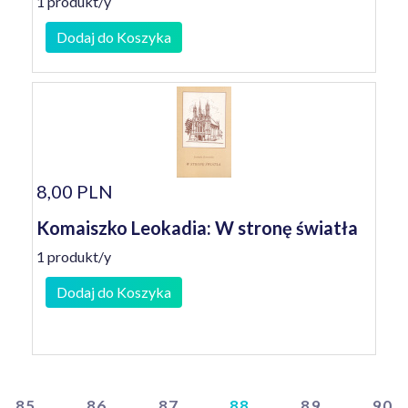
1 produkt/y
Dodaj do Koszyka
8,00 PLN
Komaiszko Leokadia: W stronę światła
1 produkt/y
Dodaj do Koszyka
85
86
87
88
89
90