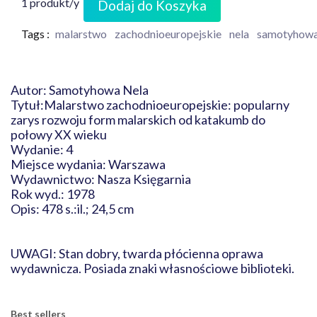
1 produkt/y
Dodaj do Koszyka
Tags :
malarstwo
zachodnioeuropejskie
nela
samotyhow
Autor: Samotyhowa Nela
Tytuł:Malarstwo zachodnioeuropejskie: popularny
zarys rozwoju form malarskich od katakumb do
połowy XX wieku
Wydanie: 4
Miejsce wydania: Warszawa
Wydawnictwo: Nasza Księgarnia
Rok wyd.: 1978
Opis: 478 s.:il.; 24,5 cm
UWAGI: Stan dobry, twarda płócienna oprawa
wydawnicza. Posiada znaki własnościowe biblioteki.
Best sellers