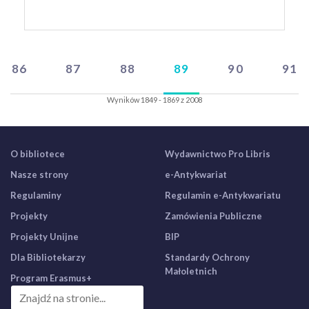
86
87
88
89
90
91
Wyników 1849 - 1869 z 2008
O bibliotece
Wydawnictwo Pro Libris
Nasze strony
e-Antykwariat
Regulaminy
Regulamin e-Antykwariatu
Projekty
Zamówienia Publiczne
Projekty Unijne
BIP
Dla Bibliotekarzy
Standardy Ochrony
Małoletnich
Program Erasmus+