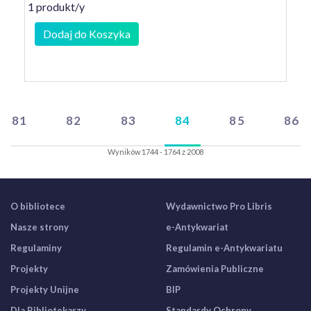
1 produkt/y
Dodaj do Koszyka
81
82
83
84
85
86
Wyników 1744 - 1764 z 2008
O bibliotece
Wydawnictwo Pro Libris
Nasze strony
e-Antykwariat
Regulaminy
Regulamin e-Antykwariatu
Projekty
Zamówienia Publiczne
Projekty Unijne
BIP
Dla Bibliotekarzy
Standardy Ochrony