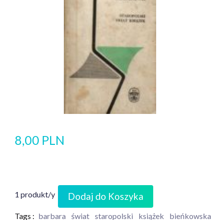
8,00 PLN
1 produkt/y
Dodaj do Koszyka
Tags :
barbara
świat
staropolski
książek
bieńkowska