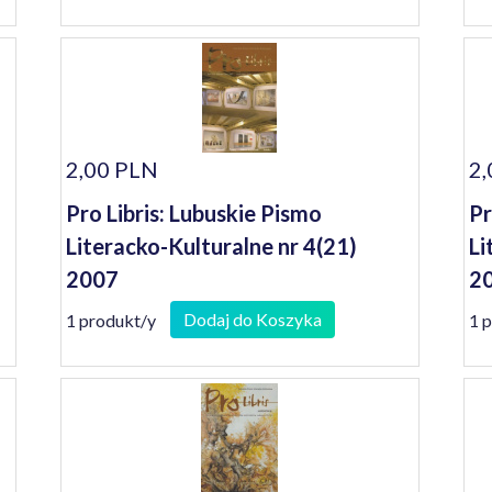
2,00 PLN
2,
Pro Libris: Lubuskie Pismo
Pr
Literacko-Kulturalne nr 4(21)
Li
2007
2
Dodaj do Koszyka
1 produkt/y
1 