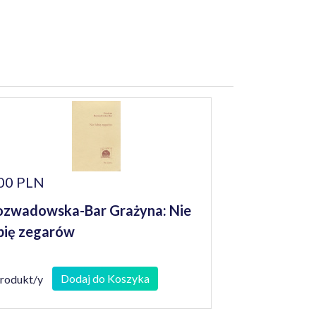
00 PLN
zwadowska-Bar Grażyna: Nie
bię zegarów
Dodaj do Koszyka
produkt/y