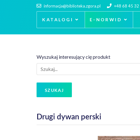
informacja@biblioteka.zgora.pl
+48 68 45 32
KATALOGI
E-NORWID
Wyszukaj interesujący cię produkt
SZUKAJ
Drugi dywan perski