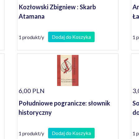
Kozłowski Zbigniew : Skarb
An
Atamana
Ł
Dodaj do Koszyka
1 produkt/y
1 
6,00 PLN
3,
Południowe pogranicze: słownik
So
historyczny
do
Dodaj do Koszyka
1 produkt/y
1 