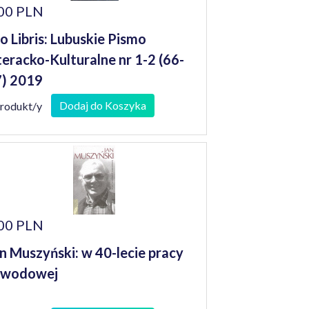
00 PLN
o Libris: Lubuskie Pismo
teracko-Kulturalne nr 1-2 (66-
) 2019
Dodaj do Koszyka
produkt/y
00 PLN
n Muszyński: w 40-lecie pracy
awodowej