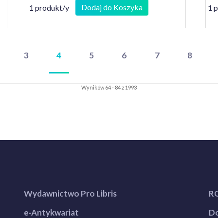
Dodaj do Koszyka
1 produkt/y
1 
3
4
5
6
7
8
Wyników 64 - 84 z 1993
Wydawnictwo Pro Libris
R
e-Antykwariat
Do