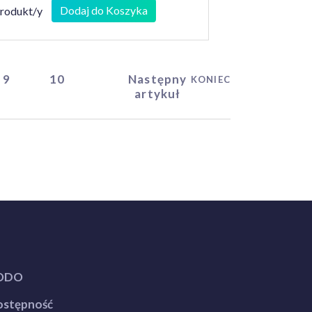
Dodaj do Koszyka
produkt/y
9
10
Następny
KONIEC
artykuł
ODO
stępność