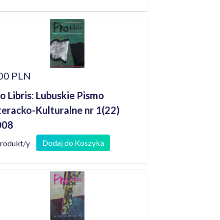
00 PLN
o Libris: Lubuskie Pismo
teracko-Kulturalne nr 1(22)
008
Dodaj do Koszyka
produkt/y