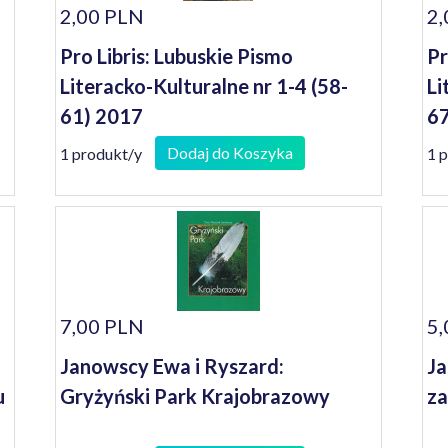
2,00 PLN
2,
Pro Libris: Lubuskie Pismo
Pr
Literacko-Kulturalne nr 1-4 (58-
Li
61) 2017
67
Dodaj do Koszyka
1 produkt/y
1 
7,00 PLN
5,
Janowscy Ewa i Ryszard:
Ja
u
Gryżyński Park Krajobrazowy
z