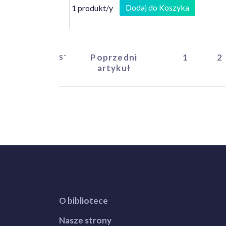
Dodaj do Koszyka
1 produkt/y
Poprzedni
1
2
START
artykuł
O bibliotece
Nasze strony