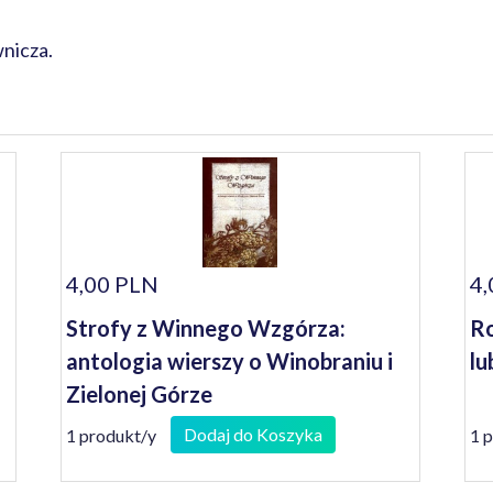
nicza.
4,00 PLN
4,
Strofy z Winnego Wzgórza:
Ro
antologia wierszy o Winobraniu i
lu
Zielonej Górze
Dodaj do Koszyka
1 produkt/y
1 