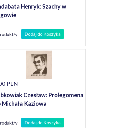
dabata Henryk: Szachy w
agowie
Dodaj do Koszyka
produkt/y
00 PLN
bkowiak Czesław: Prolegomena
 Michała Kaziowa
Dodaj do Koszyka
produkt/y