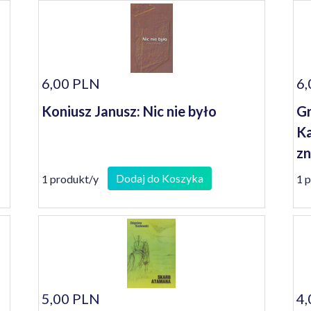
6,00 PLN
6,
Koniusz Janusz: Nic nie było
Gr
Ka
z
Dodaj do Koszyka
1 produkt/y
1 
5,00 PLN
4,