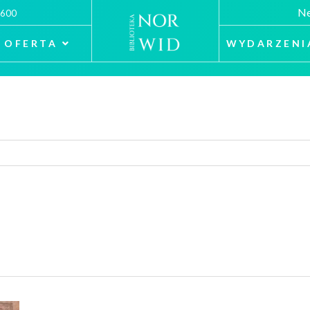
Ne
 600
OFERTA
WYDARZENI