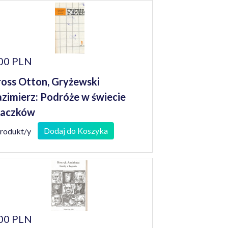
00 PLN
oss Otton, Gryżewski
zimierz: Podróże w świecie
naczków
Dodaj do Koszyka
produkt/y
00 PLN