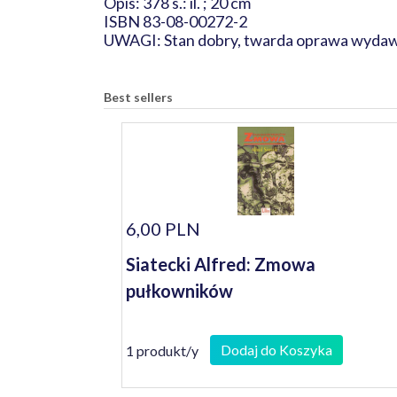
Opis: 378 s.: il. ; 20 cm
ISBN 83-08-00272-2
UWAGI: Stan dobry, twarda oprawa wydaw
Best sellers
6,00 PLN
Siatecki Alfred: Zmowa
pułkowników
Dodaj do Koszyka
1 produkt/y