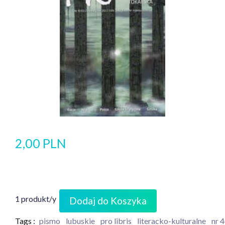
2,00 PLN
1 produkt/y
Dodaj do Koszyka
Tags :
pismo
lubuskie
pro libris
literacko-kulturalne
nr 