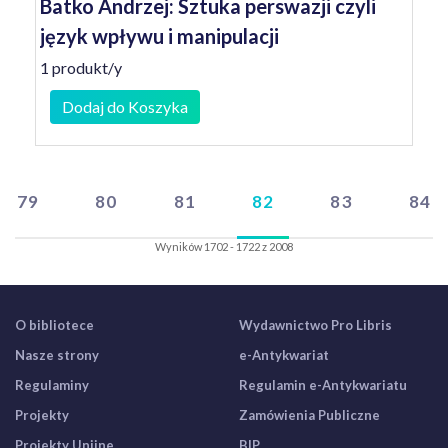
Batko Andrzej: Sztuka perswazji czyli
język wpływu i manipulacji
1 produkt/y
Dodaj do Koszyka
79
80
81
82
83
84
Wyników 1702 - 1722 z 2008
O bibliotece
Wydawnictwo Pro Libris
Nasze strony
e-Antykwariat
Regulaminy
Regulamin e-Antykwariatu
Projekty
Zamówienia Publiczne
Projekty Unijne
BIP