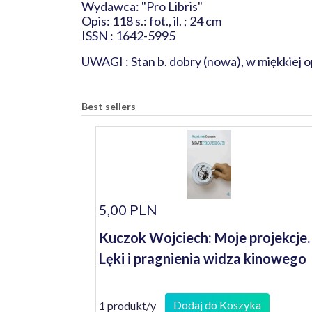
Wydawca: "Pro Libris"
Opis: 118 s.: fot., il. ; 24 cm
ISSN : 1642-5995
UWAGI : Stan b. dobry (nowa), w miękkiej 
Best sellers
5,00 PLN
Kuczok Wojciech: Moje projekcje.
Lęki i pragnienia widza kinowego
Dodaj do Koszyka
1 produkt/y