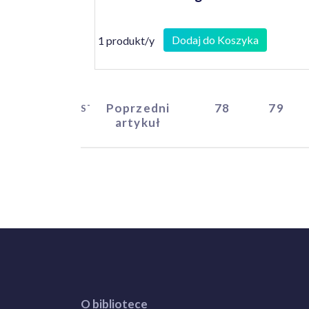
Dodaj do Koszyka
1 produkt/y
Poprzedni
78
79
START
artykuł
O bibliotece