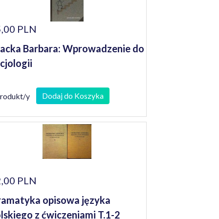
,00 PLN
acka Barbara: Wprowadzenie do
cjologii
Dodaj do Koszyka
produkt/y
,00 PLN
amatyka opisowa języka
lskiego z ćwiczeniami T.1-2