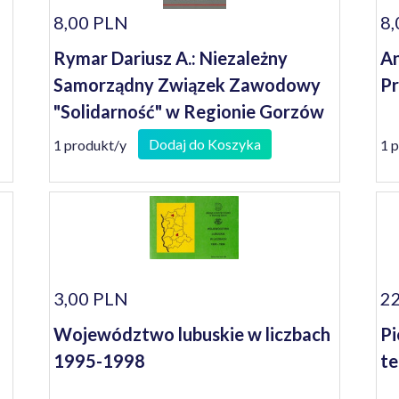
8,00 PLN
8,
Rymar Dariusz A.: Niezależny
An
Samorządny Związek Zawodowy
Pr
"Solidarność" w Regionie Gorzów
Wielkopolski w latach 1980-1982
Dodaj do Koszyka
1 produkt/y
1 
3,00 PLN
22
Województwo lubuskie w liczbach
Pi
1995-1998
te