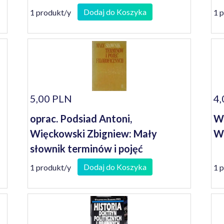
Dodaj do Koszyka
1 produkt/y
1 
5,00 PLN
4,
oprac. Podsiad Antoni,
Ws
Więckowski Zbigniew: Mały
W
słownik terminów i pojęć
filozoficznych : dla studiujących
Dodaj do Koszyka
1 produkt/y
1 
filozofię chrześcijańską