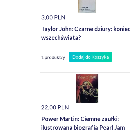
3,00 PLN
Taylor John: Czarne dziury: konie
wszechświata?
Dodaj do Koszyka
1 produkt/y
22,00 PLN
Power Martin: Ciemne zaułki:
ilustrowana biografia Pearl Jam