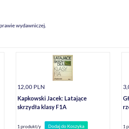
oprawie wydawniczej.
12,00 PLN
3,
Kapkowski Jacek: Latające
Gł
skrzydła klasy F1A
r
Dodaj do Koszyka
1 produkt/y
1 