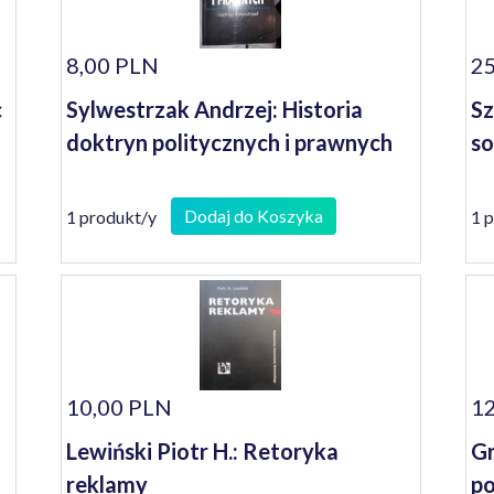
8,00 PLN
25
c
Sylwestrzak Andrzej: Historia
Sz
doktryn politycznych i prawnych
so
Dodaj do Koszyka
1 produkt/y
1 
10,00 PLN
12
Lewiński Piotr H.: Retoryka
Gr
reklamy
po