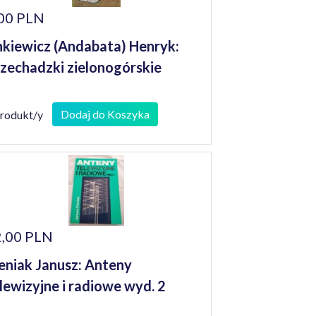
00 PLN
kiewicz (Andabata) Henryk:
zechadzki zielonogórskie
Dodaj do Koszyka
produkt/y
,00 PLN
eniak Janusz: Anteny
lewizyjne i radiowe wyd. 2