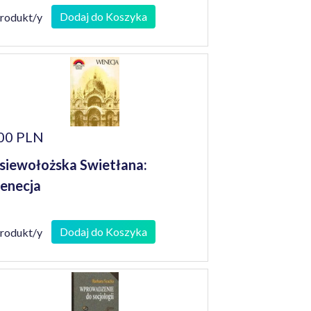
Dodaj do Koszyka
produkt/y
00 PLN
iewołożska Swietłana:
enecja
Dodaj do Koszyka
produkt/y