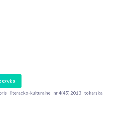
oszyka
bris
literacko-kulturalne
nr 4(45) 2013
tokarska