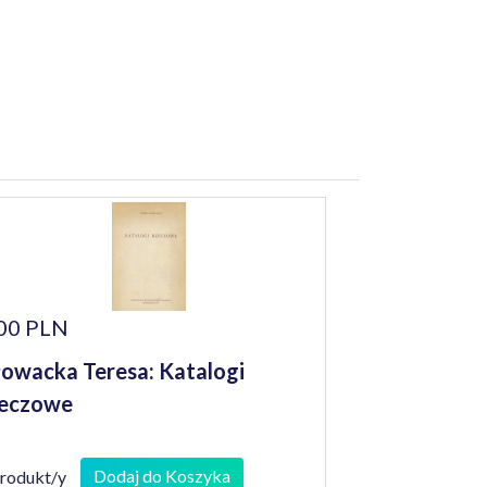
00 PLN
owacka Teresa: Katalogi
zeczowe
Dodaj do Koszyka
produkt/y