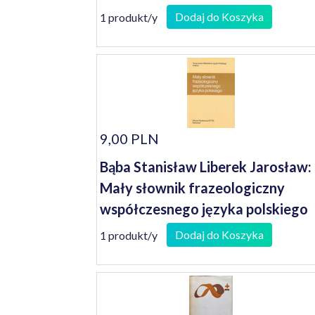
lubuskim w 1999 roku
Dodaj do Koszyka
1 produkt/y
9,00 PLN
Bąba Stanisław Liberek Jarosław:
Mały słownik frazeologiczny
współczesnego języka polskiego
Dodaj do Koszyka
1 produkt/y