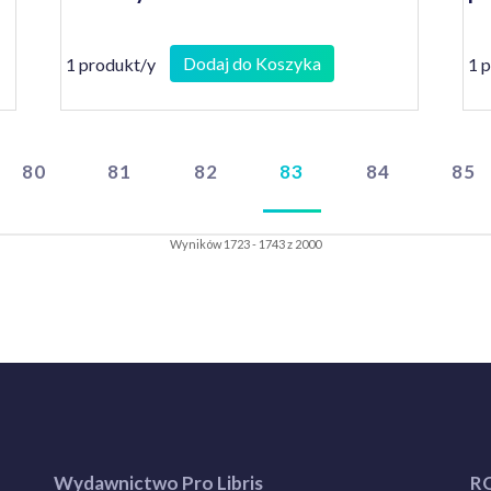
Dodaj do Koszyka
1 produkt/y
1 
80
81
82
83
84
85
Wyników 1723 - 1743 z 2000
Wydawnictwo Pro Libris
R