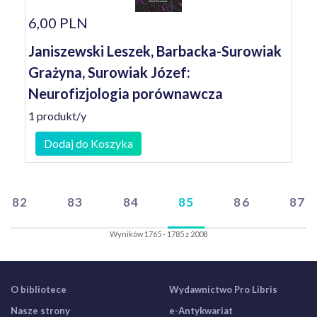
6,00 PLN
Janiszewski Leszek, Barbacka-Surowiak
Grażyna, Surowiak Józef:
Neurofizjologia porównawcza
1 produkt/y
Dodaj do Koszyka
82
83
84
85
86
87
Wyników 1765 - 1785 z 2008
O bibliotece
Wydawnictwo Pro Libris
Nasze strony
e-Antykwariat