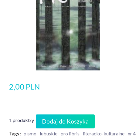
2,00 PLN
1 produkt/y
Dodaj do Koszyka
Tags :
pismo
lubuskie
pro libris
literacko-kulturalne
nr 