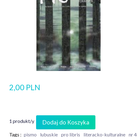
2,00 PLN
1 produkt/y
Dodaj do Koszyka
Tags :
pismo
lubuskie
pro libris
literacko-kulturalne
nr 