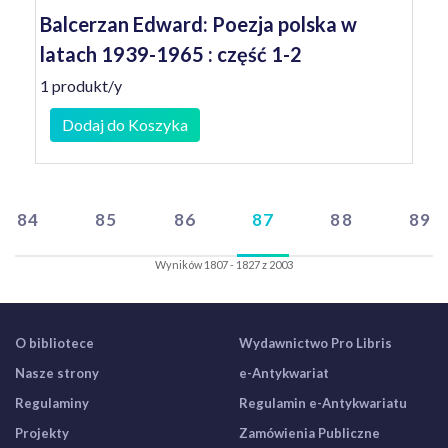
Balcerzan Edward: Poezja polska w
latach 1939-1965 : część 1-2
1 produkt/y
Dodaj do Koszyka
84
85
86
87
88
89
Wyników 1807 - 1827 z 2003
O bibliotece
Wydawnictwo Pro Libris
Nasze strony
e-Antykwariat
Regulaminy
Regulamin e-Antykwariatu
Projekty
Zamówienia Publiczne