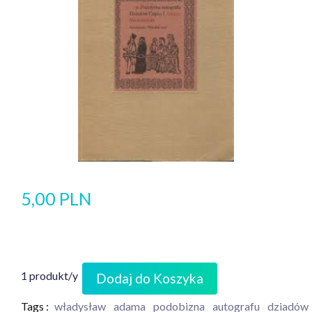
5,00 PLN
1 produkt/y
Dodaj do Koszyka
Tags :
władysław
adama
podobizna
autografu
dziadów