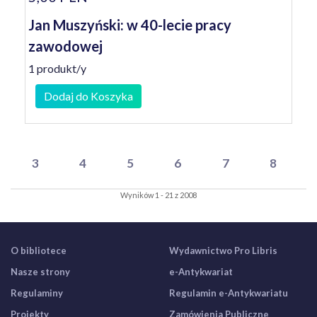
Jan Muszyński: w 40-lecie pracy
zawodowej
1 produkt/y
Dodaj do Koszyka
3
4
5
6
7
8
Wyników 1 - 21 z 2008
O bibliotece
Wydawnictwo Pro Libris
Nasze strony
e-Antykwariat
Regulaminy
Regulamin e-Antykwariatu
Projekty
Zamówienia Publiczne