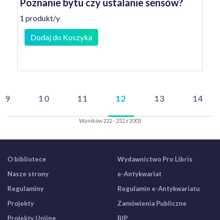
Poznanie bytu czy ustalanie sensów?
1 produkt/y
Dodaj do Koszyka
9
10
11
12
13
14
Wyników 232 - 252 z 2003
O bibliotece
Wydawnictwo Pro Libris
Nasze strony
e-Antykwariat
Regulaminy
Regulamin e-Antykwariatu
Projekty
Zamówienia Publiczne
Projekty Unijne
BIP