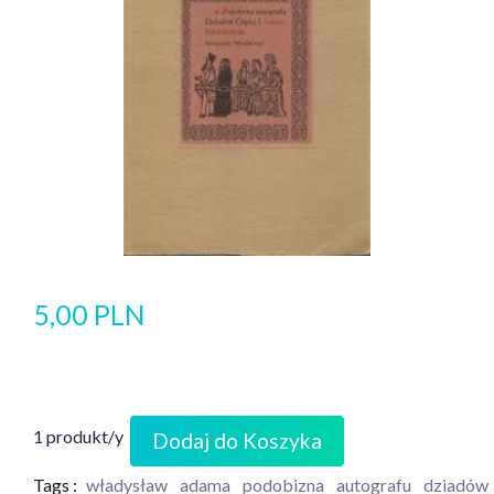
5,00 PLN
1 produkt/y
Dodaj do Koszyka
Tags :
władysław
adama
podobizna
autografu
dziadów