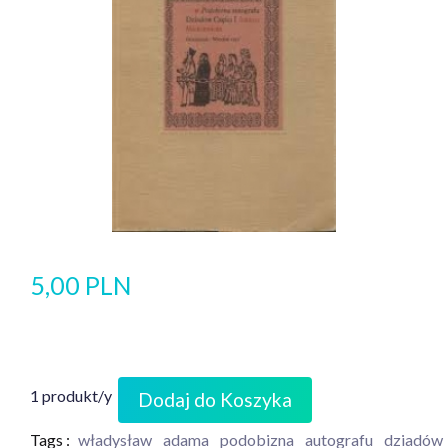
5,00 PLN
1 produkt/y
Dodaj do Koszyka
Tags :
władysław
adama
podobizna
autografu
dziadów