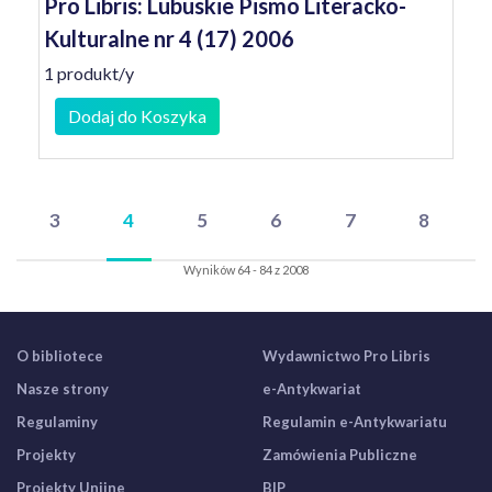
Pro Libris: Lubuskie Pismo Literacko-
Kulturalne nr 4 (17) 2006
1 produkt/y
Dodaj do Koszyka
3
4
5
6
7
8
Wyników 64 - 84 z 2008
O bibliotece
Wydawnictwo Pro Libris
Nasze strony
e-Antykwariat
Regulaminy
Regulamin e-Antykwariatu
Projekty
Zamówienia Publiczne
Projekty Unijne
BIP