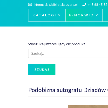
informacja@biblioteka.zgora.pl
+48 68 45 32
KATALOGI
E-NORWID
Wyszukaj interesujący cię produkt
SZUKAJ
Podobizna autografu Dziadów 