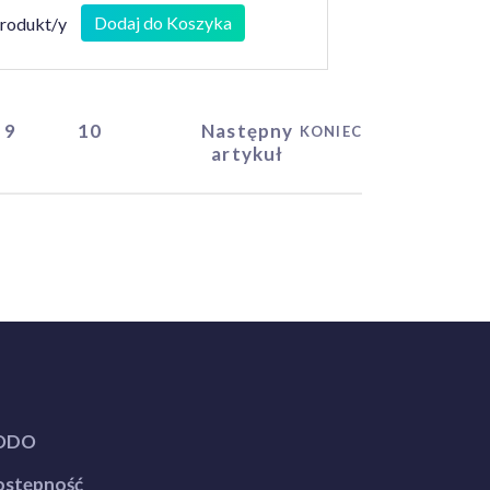
Dodaj do Koszyka
produkt/y
9
10
Następny
KONIEC
artykuł
ODO
stępność