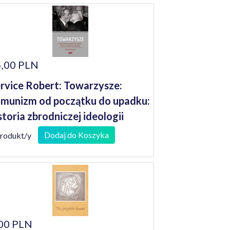
,00 PLN
rvice Robert: Towarzysze:
munizm od początku do upadku:
storia zbrodniczej ideologii
Dodaj do Koszyka
produkt/y
00 PLN