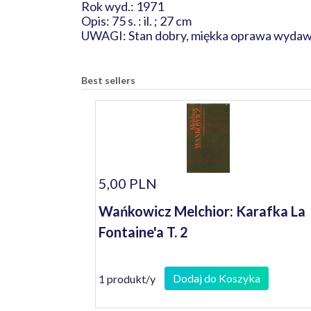
Rok wyd.: 1971
Opis: 75 s. : il. ; 27 cm
UWAGI: Stan dobry, miękka oprawa wydawni
Best sellers
5,00 PLN
Wańkowicz Melchior: Karafka La
Fontaine'a T. 2
Dodaj do Koszyka
1 produkt/y