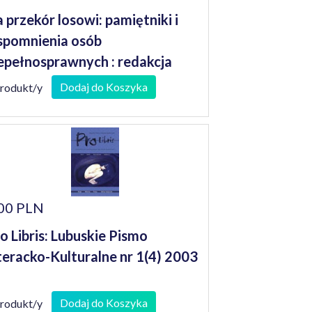
 przekór losowi: pamiętniki i
pomnienia osób
epełnosprawnych : redakcja
nusz Koniusz
Dodaj do Koszyka
produkt/y
00 PLN
o Libris: Lubuskie Pismo
teracko-Kulturalne nr 1(4) 2003
Dodaj do Koszyka
produkt/y