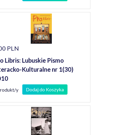
00 PLN
o Libris: Lubuskie Pismo
teracko-Kulturalne nr 1(30)
010
Dodaj do Koszyka
produkt/y