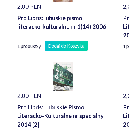
2,00 PLN
2,
Pro Libris: lubuskie pismo
Pr
literacko-kulturalne nr 1(14) 2006
Li
20
Dodaj do Koszyka
1 produkt/y
1 
2,00 PLN
2,
Pro Libris: Lubuskie Pismo
Pr
Literacko-Kulturalne nr specjalny
Li
2014 [2]
2