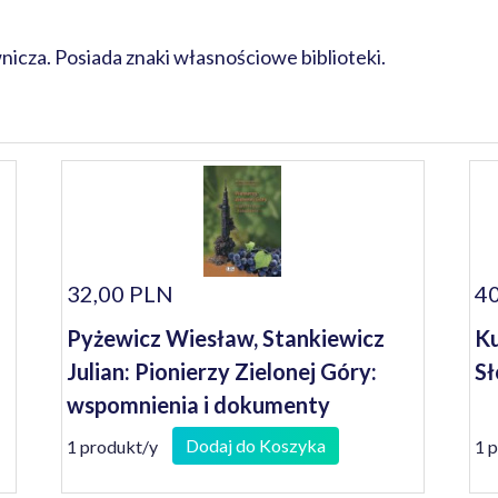
cza. Posiada znaki własnościowe biblioteki.
32,00 PLN
40
Pyżewicz Wiesław, Stankiewicz
Ku
Julian: Pionierzy Zielonej Góry:
Sł
wspomnienia i dokumenty
Dodaj do Koszyka
1 produkt/y
1 