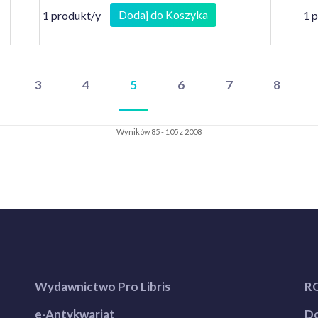
Dodaj do Koszyka
1 produkt/y
1 
3
4
5
6
7
8
Wyników 85 - 105 z 2008
Wydawnictwo Pro Libris
R
e-Antykwariat
Do