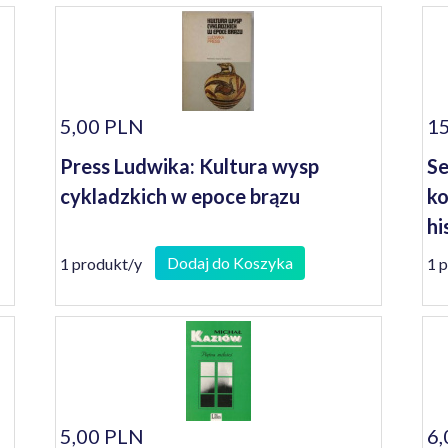
5,00 PLN
15
Press Ludwika: Kultura wysp
Se
cykladzkich w epoce brązu
ko
hi
Dodaj do Koszyka
1 produkt/y
1 
5,00 PLN
6,