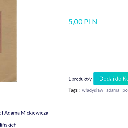
5,00 PLN
Dodaj do K
1 produkt/y
Tags :
władysław
adama
po
ść I Adama Mickiewicza
ińskich