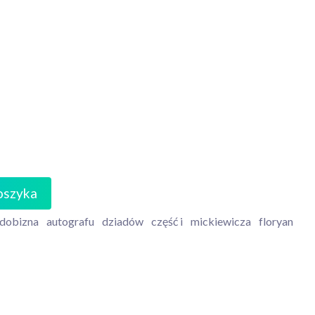
oszyka
dobizna
autografu
dziadów
część i
mickiewicza
floryan