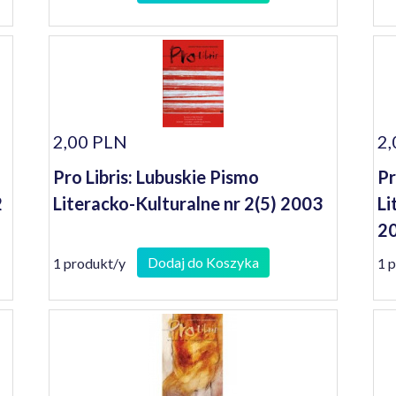
2,00 PLN
2,
Pro Libris: Lubuskie Pismo
Pr
2
Literacko-Kulturalne nr 2(5) 2003
Li
2
Dodaj do Koszyka
1 produkt/y
1 