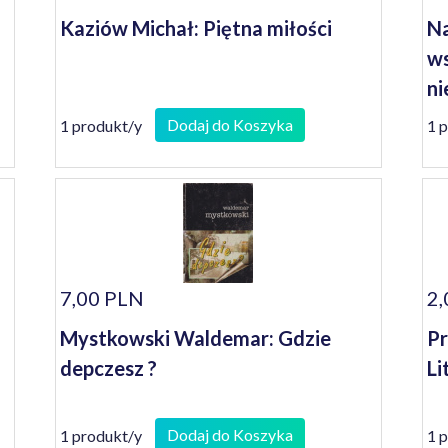
Kaziów Michał: Piętna miłości
Na
ws
ni
Ja
Dodaj do Koszyka
1 produkt/y
1 
7,00 PLN
2,
Mystkowski Waldemar: Gdzie
Pr
depczesz ?
Li
Dodaj do Koszyka
1 produkt/y
1 