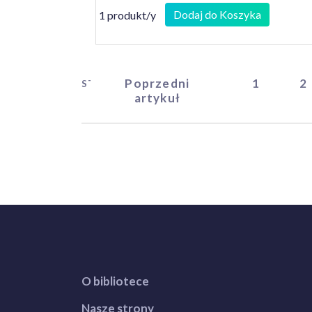
Dodaj do Koszyka
1 produkt/y
Poprzedni
1
2
START
artykuł
O bibliotece
Nasze strony