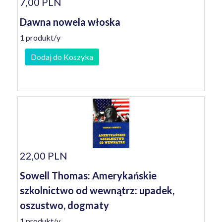
7,00 PLN
Dawna nowela włoska
1 produkt/y
Dodaj do Koszyka
22,00 PLN
Sowell Thomas: Amerykańskie
szkolnictwo od wewnątrz: upadek,
oszustwo, dogmaty
1 produkt/y