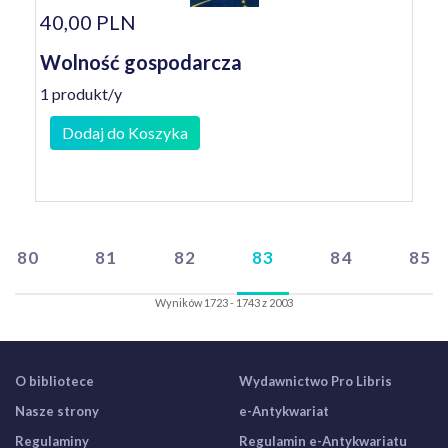
40,00 PLN
Wolność gospodarcza
1 produkt/y
Dodaj do Koszyka
80
81
82
83
84
85
Wyników 1723 - 1743 z 2003
O bibliotece
Wydawnictwo Pro Libris
Nasze strony
e-Antykwariat
Regulaminy
Regulamin e-Antykwariatu