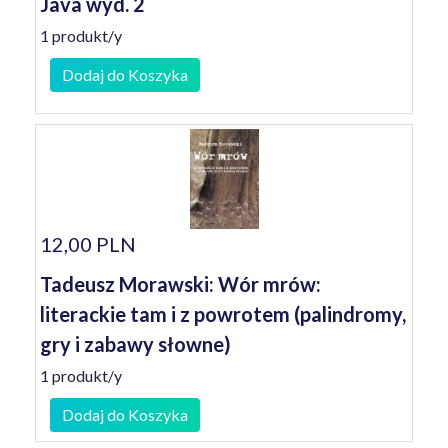
Java wyd. 2
1 produkt/y
Dodaj do Koszyka
12,00 PLN
Tadeusz Morawski: Wór mrów:
literackie tam i z powrotem (palindromy,
gry i zabawy słowne)
1 produkt/y
Dodaj do Koszyka