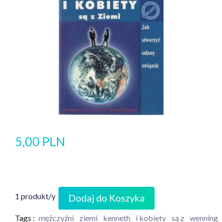
5,00 PLN
1 produkt/y
Dodaj do Koszyka
Tags :
mężczyźni
ziemi
kenneth
i kobiety
są z
wenning