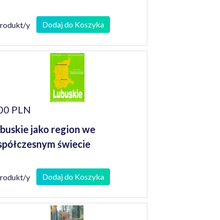
Dodaj do Koszyka
produkt/y
00 PLN
buskie jako region we
półczesnym świecie
Dodaj do Koszyka
produkt/y