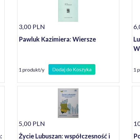
3,00 PLN
6,
Pawluk Kazimiera: Wiersze
Lu
W
Dodaj do Koszyka
1 produkt/y
1 
5,00 PLN
10
:
Życie Lubuszan: współczesność i
Po