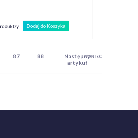
Dodaj do Koszyka
produkt/y
87
88
Następny
KONIEC
artykuł