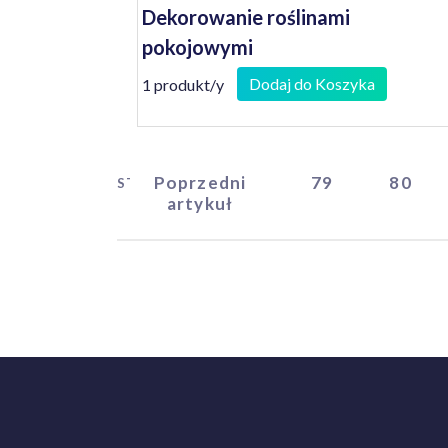
Dekorowanie roślinami
pokojowymi
Dodaj do Koszyka
1 produkt/y
Poprzedni
79
80
START
artykuł