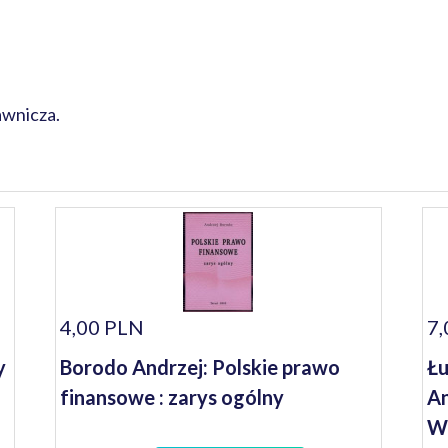
awnicza.
4,00 PLN
7,
y
Borodo Andrzej: Polskie prawo
Łu
finansowe : zarys ogólny
An
Wy