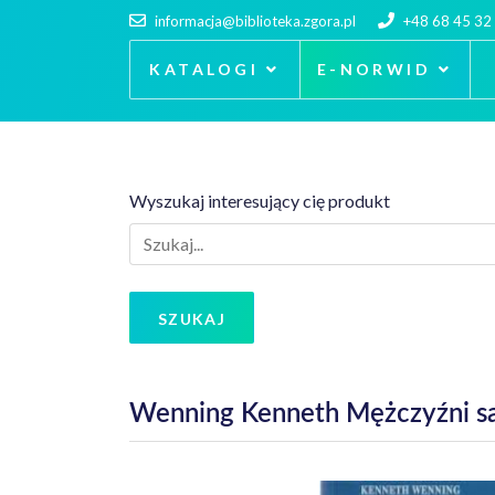
informacja@biblioteka.zgora.pl
+48 68 45 32
KATALOGI
E-NORWID
Wyszukaj interesujący cię produkt
SZUKAJ
Wenning Kenneth Mężczyźni są z