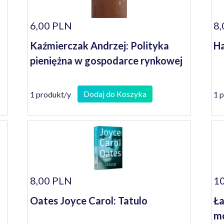
6,00 PLN
8,
Kaźmierczak Andrzej: Polityka
Ha
pieniężna w gospodarce rynkowej
Dodaj do Koszyka
1 produkt/y
1 
8,00 PLN
10
Oates Joyce Carol: Tatulo
Ła
mo