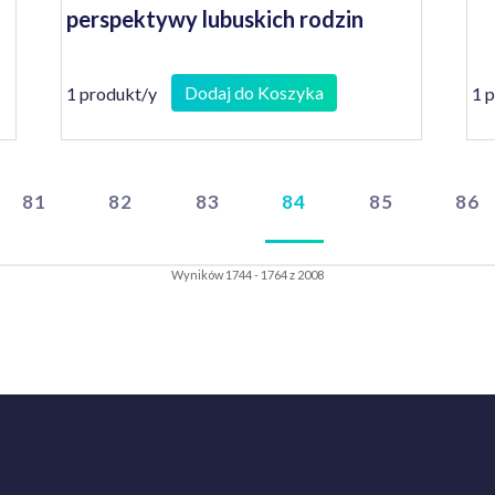
perspektywy lubuskich rodzin
Dodaj do Koszyka
1 produkt/y
1 
81
82
83
84
85
86
Wyników 1744 - 1764 z 2008