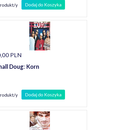
alowych metodą stanów
Dodaj do Koszyka
produkt/y
anicznych
,00 PLN
all Doug: Korn
Dodaj do Koszyka
produkt/y