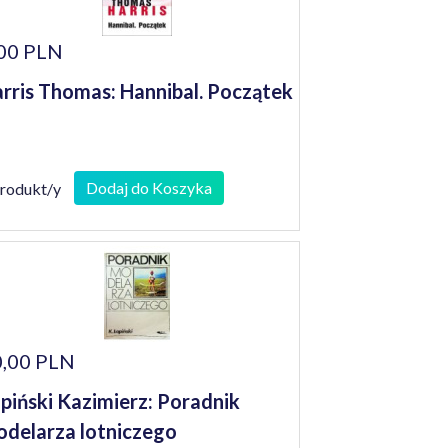
00 PLN
rris Thomas: Hannibal. Początek
Dodaj do Koszyka
produkt/y
,00 PLN
piński Kazimierz: Poradnik
delarza lotniczego