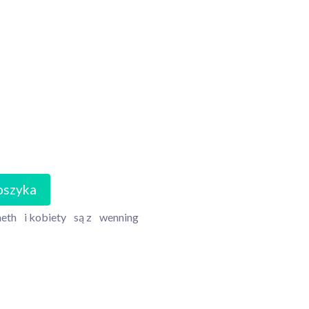
oszyka
neth
i kobiety
są z
wenning