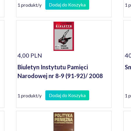
st
Dodaj do Koszyka
1 produkt/y
1 
gr
4,00 PLN
40
Biuletyn Instytutu Pamięci
Sm
Narodowej nr 8-9 (91-92)/ 2008
Dodaj do Koszyka
1 produkt/y
1 