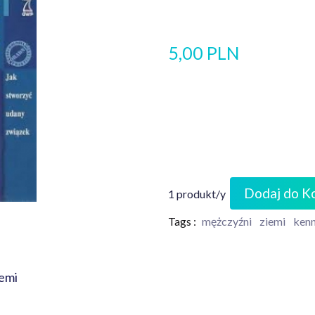
5,00 PLN
Dodaj do K
1 produkt/y
Tags :
mężczyźni
ziemi
ken
iemi