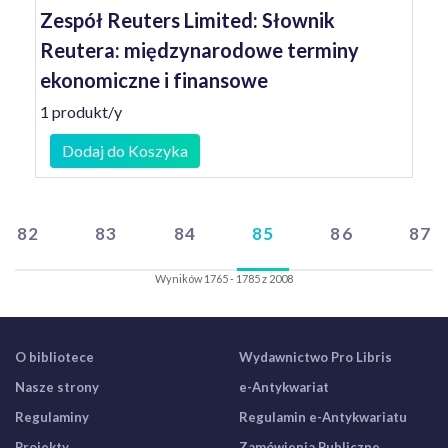
Zespół Reuters Limited: Słownik
Reutera: międzynarodowe terminy
ekonomiczne i finansowe
1 produkt/y
Dodaj do Koszyka
82
83
84
85
86
87
Wyników 1765 - 1785 z 2008
O bibliotece
Wydawnictwo Pro Libris
Nasze strony
e-Antykwariat
Regulaminy
Regulamin e-Antykwariatu
Projekty
Zamówienia Publiczne