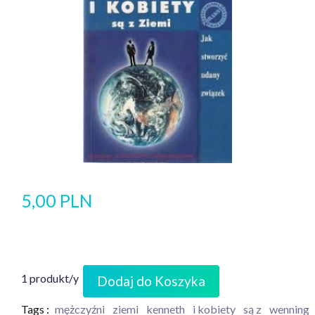
5,00 PLN
1 produkt/y
Dodaj do Koszyka
Tags :
mężczyźni
ziemi
kenneth
i kobiety
są z
wenning