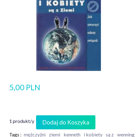
5,00 PLN
1 produkt/y
Dodaj do Koszyka
Tags :
mężczyźni
ziemi
kenneth
i kobiety
są z
wenning