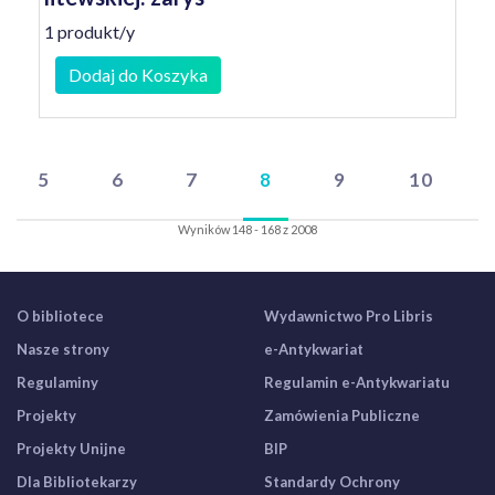
1 produkt/y
Dodaj do Koszyka
5
6
7
8
9
10
Wyników 148 - 168 z 2008
O bibliotece
Wydawnictwo Pro Libris
Nasze strony
e-Antykwariat
Regulaminy
Regulamin e-Antykwariatu
Projekty
Zamówienia Publiczne
Projekty Unijne
BIP
Dla Bibliotekarzy
Standardy Ochrony