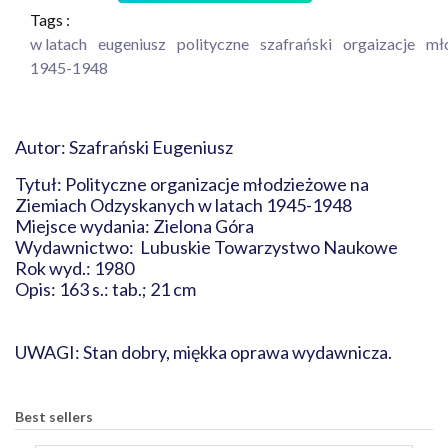
Tags :
w latach
eugeniusz
polityczne
szafrański
orgaizacje
mł
1945-1948
Autor: Szafrański Eugeniusz
Tytuł: Polityczne organizacje młodzieżowe na
Ziemiach Odzyskanych w latach 1945-1948
Miejsce wydania: Zielona Góra
Wydawnictwo: Lubuskie Towarzystwo Naukowe
Rok wyd.: 1980
Opis: 163 s.: tab.; 21 cm
UWAGI: Stan dobry, miękka oprawa wydawnicza.
Best sellers