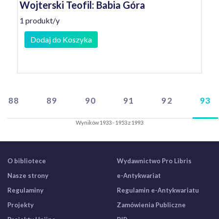
Wojterski Teofil: Babia Góra
1 produkt/y
Dodaj do Koszyka
88
89
90
91
92
93
Wyników 1933 - 1953 z 1993
O bibliotece
Wydawnictwo Pro Libris
Nasze strony
e-Antykwariat
Regulaminy
Regulamin e-Antykwariatu
Projekty
Zamówienia Publiczne