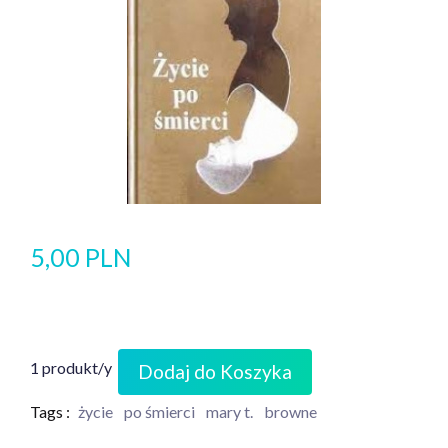
5,00 PLN
1 produkt/y
Dodaj do Koszyka
Tags :
życie
po śmierci
mary t.
browne