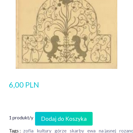
6,00 PLN
1 produkt/y
Dodaj do Koszyka
Tags :
zofia
kultury
górze
skarby
ewa
na jasnej
rozan