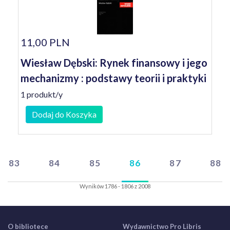
11,00 PLN
Wiesław Dębski: Rynek finansowy i jego
mechanizmy : podstawy teorii i praktyki
1 produkt/y
Dodaj do Koszyka
83
84
85
86
87
88
Wyników 1786 - 1806 z 2008
O bibliotece
Wydawnictwo Pro Libris