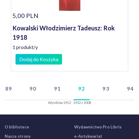
5,00 PLN
Kowalski Włodzimierz Tadeusz: Rok
1918
1 produkt/y
Dodaj do Koszyka
89
90
91
92
93
94
Wyników 1912 - 1932 z 2008
O bibliotece
Wydawnictwo Pro Libris
Nasze strony
e-Antykwariat