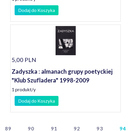
Dodaj do Koszyka
5,00 PLN
Zadyszka : almanach grupy poetyckiej
"Klub Szufladera" 1998-2009
1 produkt/y
Dodaj do Koszyka
89
90
91
92
93
94