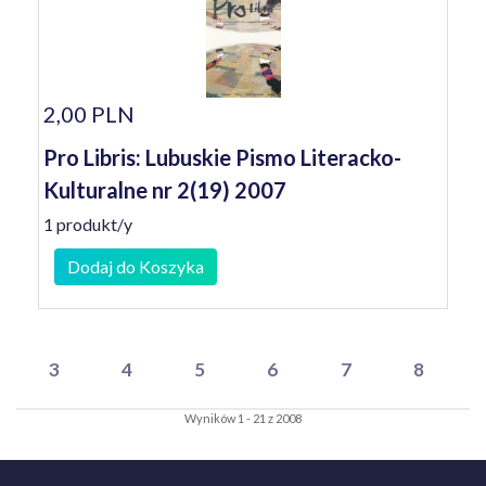
2,00 PLN
Pro Libris: Lubuskie Pismo Literacko-
Kulturalne nr 2(19) 2007
1 produkt/y
Dodaj do Koszyka
3
4
5
6
7
8
Wyników 1 - 21 z 2008