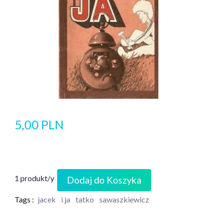
5,00 PLN
1 produkt/y
Dodaj do Koszyka
Tags :
jacek
i ja
tatko
sawaszkiewicz