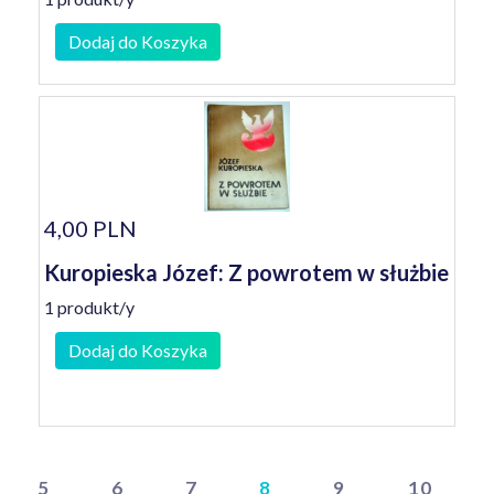
Dodaj do Koszyka
4,00 PLN
Kuropieska Józef: Z powrotem w służbie
1 produkt/y
Dodaj do Koszyka
5
6
7
8
9
10