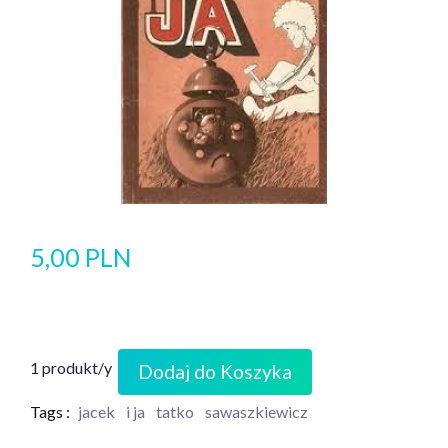
5,00 PLN
1 produkt/y
Dodaj do Koszyka
Tags :
jacek
i ja
tatko
sawaszkiewicz