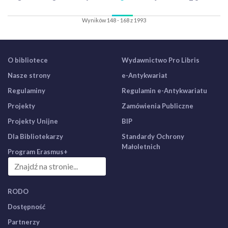
Wyników 148 - 168 z 1993
O bibliotece
Wydawnictwo Pro Libris
Nasze strony
e-Antykwariat
Regulaminy
Regulamin e-Antykwariatu
Projekty
Zamówienia Publiczne
Projekty Unijne
BIP
Dla Bibliotekarzy
Standardy Ochrony
Małoletnich
Program Erasmus+
RODO
Dostępność
Partnerzy