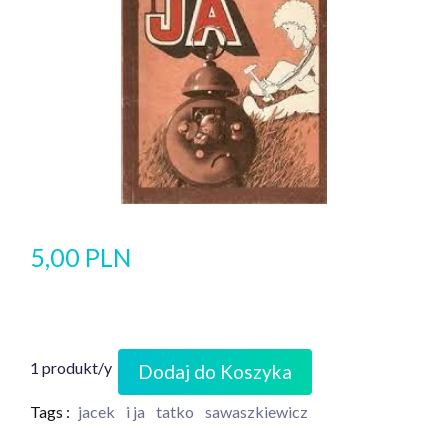
5,00 PLN
1 produkt/y
Dodaj do Koszyka
Tags :
jacek
i ja
tatko
sawaszkiewicz