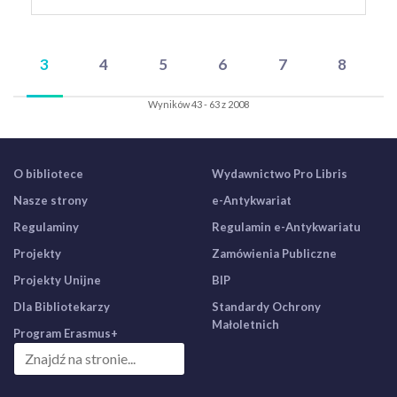
3
4
5
6
7
8
Wyników 43 - 63 z 2008
O bibliotece
Wydawnictwo Pro Libris
Nasze strony
e-Antykwariat
Regulaminy
Regulamin e-Antykwariatu
Projekty
Zamówienia Publiczne
Projekty Unijne
BIP
Dla Bibliotekarzy
Standardy Ochrony
Małoletnich
Program Erasmus+