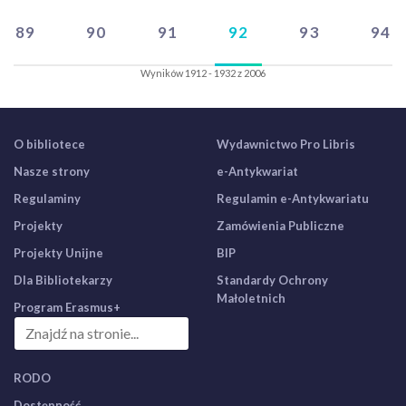
89
90
91
92
93
94
Wyników 1912 - 1932 z 2006
O bibliotece
Wydawnictwo Pro Libris
Nasze strony
e-Antykwariat
Regulaminy
Regulamin e-Antykwariatu
Projekty
Zamówienia Publiczne
Projekty Unijne
BIP
Dla Bibliotekarzy
Standardy Ochrony
Małoletnich
Program Erasmus+
RODO
Dostępność