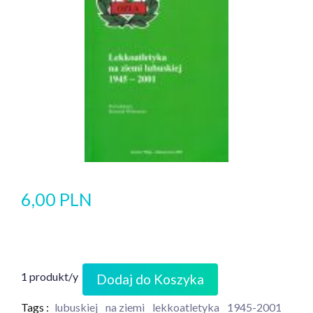
6,00 PLN
1 produkt/y
Dodaj do Koszyka
Tags :
lubuskiej
na ziemi
lekkoatletyka
1945-2001