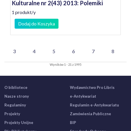
Kulturalne nr 2(43) 2013: Polemiki
1 produkt/y
Dodaj do Koszyka
3
4
5
6
7
8
Wyników 1 - 21 z 1995
O bibliotece
Wydawnictwo Pro Libris
Nasze strony
e-Antykwariat
Regulaminy
Regulamin e-Antykwariatu
Projekty
Zamówienia Publiczne
Projekty Unijne
BIP