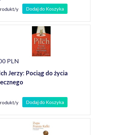
Dodaj do Koszyka
produkt/y
00 PLN
lch Jerzy: Pociąg do życia
iecznego
Dodaj do Koszyka
produkt/y