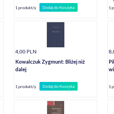
Dodaj do Koszyka
1 produkt/y
1 
4,00 PLN
8,
Kowalczuk Zygmunt: Bliżej niż
Pi
dalej
w
Dodaj do Koszyka
1 produkt/y
1 