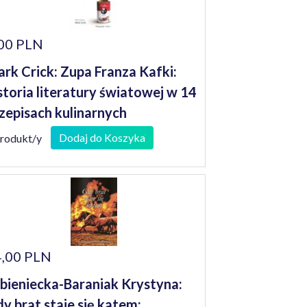
00 PLN
rk Crick: Zupa Franza Kafki:
storia literatury światowej w 14
zepisach kulinarnych
Dodaj do Koszyka
produkt/y
,00 PLN
bieniecka-Baraniak Krystyna:
y brat staje się katem: