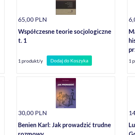
65,00 PLN
6,
Współczesne teorie socjologiczne
Ma
t. 1
hi
pr
Dodaj do Koszyka
1 produkt/y
1 
30,00 PLN
14
Benien Karl: Jak prowadzić trudne
Lu
rozmowy
Gd