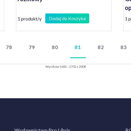
op
Dodaj do Koszyka
1 produkt/y
1 
78
79
80
81
82
83
Wyników 1681 - 1701 z 2008
Wydawnictwo Pro Libris
R