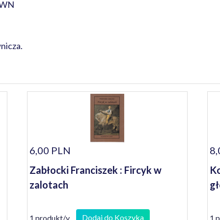
 PWN
nicza.
6,00 PLN
8,
Zabłocki Franciszek : Fircyk w
Ko
zalotach
gł
Dodaj do Koszyka
1 produkt/y
1 