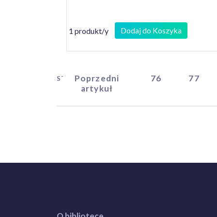
Dodaj do Koszyka
1 produkt/y
Poprzedni
76
77
START
artykuł
O bibliotece