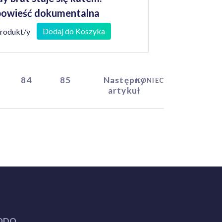
owieść dokumentalna
Dodaj do Koszyka
produkt/y
84
85
Następny
KONIEC
artykuł
ODO