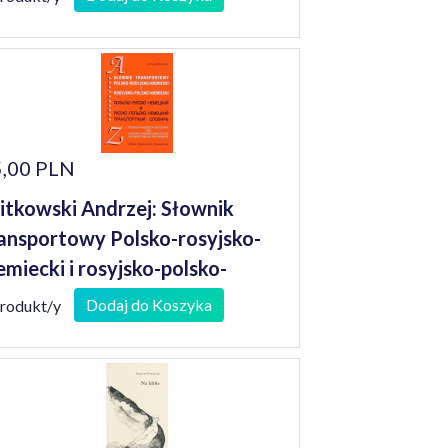
,00 PLN
tkowski Andrzej: Słownik
ansportowy Polsko-rosyjsko-
emiecki i rosyjsko-polsko-
emiecki
Dodaj do Koszyka
produkt/y