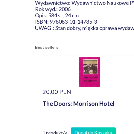
Wydawnictwo: Wydawnictwo Naukowe
Rok wyd.: 2006
Opis: 584 s. ; 24 cm
ISBN: 978083-01-14785-3
UWAGI: Stan dobry, miękka oprawa wydaw
Best sellers
20,00 PLN
The Doors: Morrison Hotel
Dodaj do Koszyka
1 produkt/y