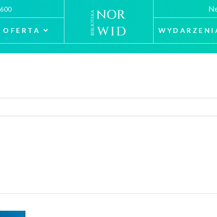
Ne
 600
OFERTA
WYDARZENI