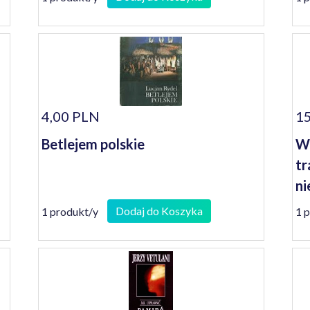
4,00 PLN
15
Betlejem polskie
Wi
tr
ni
ni
Dodaj do Koszyka
1 produkt/y
1 