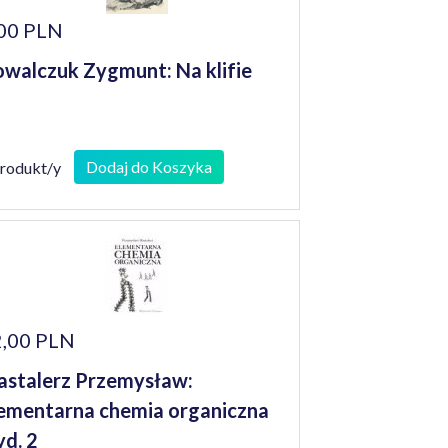
00 PLN
walczuk Zygmunt: Na klifie
Dodaj do Koszyka
produkt/y
,00 PLN
stalerz Przemysław:
ementarna chemia organiczna
d. 2