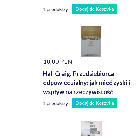
Dodaj do Koszyka
1 produkt/y
10,00 PLN
Hall Craig: Przedsiębiorca
odpowiedzialny: jak mieć zyski i
wspływ na rzeczywistość
Dodaj do Koszyka
1 produkt/y