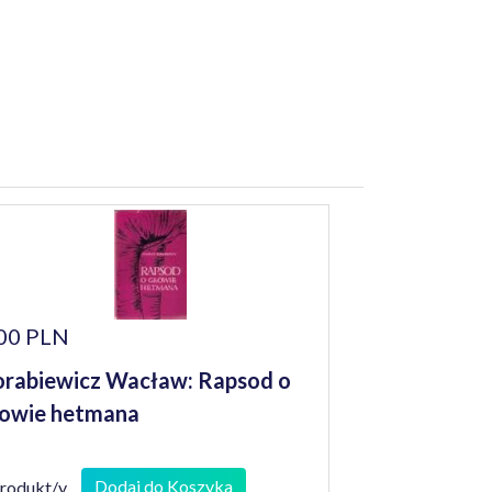
00 PLN
rabiewicz Wacław: Rapsod o
owie hetmana
Dodaj do Koszyka
produkt/y