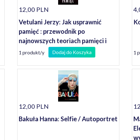
12,00 PLN
4,
Vetulani Jerzy: Jak usprawnić
Ko
pamięć : przewodnik po
najnowszych teoriach pamięci i
osiągnięciach farmakologii na polu
Dodaj do Koszyka
1 produkt/y
1 
walki z niedostatkami naszych
czynności intelektualnych
12,00 PLN
12
Bakuła Hanna: Selfie / Autoportret
Ma
El
wy