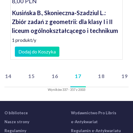
8,00 PLN
Kusińska B., Skonieczna-Szadziul L.:
Zbiór zadań z geometrii: dla klasy I i II
liceum ogólnokształcącego i technikum
1 produkt/y
Dodaj do Koszyka
14
15
16
17
18
19
Wyników 337 - 357 z 2003
O bibliotece
Wydawnictwo Pro Libris
Nasze strony
e-Antykwariat
Regulaminy
Regulamin e-Antykwariatu