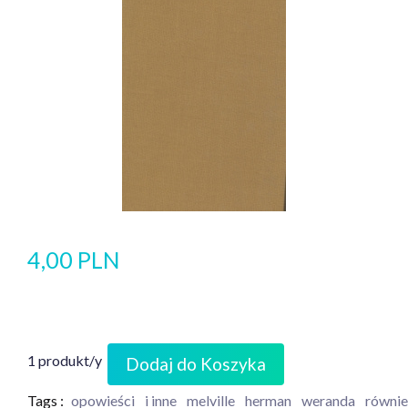
4,00 PLN
1 produkt/y
Dodaj do Koszyka
Tags :
opowieści
i inne
melville
herman
weranda
równie