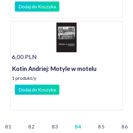
Dodaj do Koszyka
6,00 PLN
Kotin Andriej: Motyle w motelu
1 produkt/y
Dodaj do Koszyka
81
82
83
84
85
86