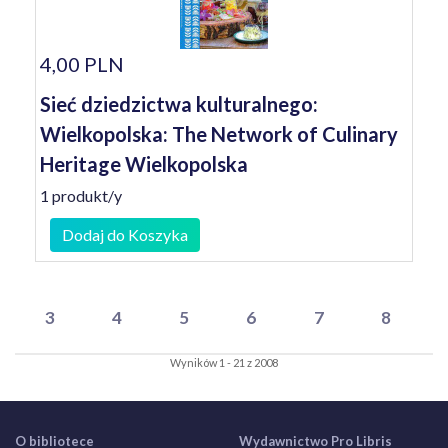
4,00 PLN
Sieć dziedzictwa kulturalnego:
Wielkopolska: The Network of Culinary
Heritage Wielkopolska
1 produkt/y
Dodaj do Koszyka
3
4
5
6
7
8
Wyników 1 - 21 z 2008
O bibliotece
Wydawnictwo Pro Libris