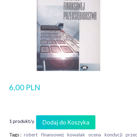
6,00 PLN
1 produkt/y
Dodaj do Koszyka
Tags :
robert
finansowej
kowalak
ocena
kondycji
prze