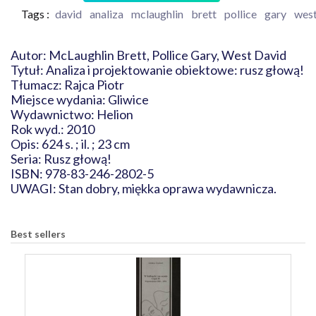
Tags :
david
analiza
mclaughlin
brett
pollice
gary
wes
Autor: McLaughlin Brett, Pollice Gary, West David
Tytuł: Analiza i projektowanie obiektowe: rusz głową!
Tłumacz: Rajca Piotr
Miejsce wydania: Gliwice
Wydawnictwo: Helion
Rok wyd.: 2010
Opis: 624 s. ; il. ; 23 cm
Seria: Rusz głową!
ISBN: 978-83-246-2802-5
UWAGI: Stan dobry, miękka oprawa wydawnicza.
Best sellers