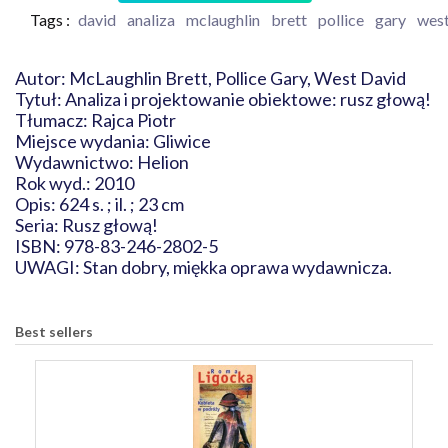
Tags :
david
analiza
mclaughlin
brett
pollice
gary
wes
Autor: McLaughlin Brett, Pollice Gary, West David
Tytuł: Analiza i projektowanie obiektowe: rusz głową!
Tłumacz: Rajca Piotr
Miejsce wydania: Gliwice
Wydawnictwo: Helion
Rok wyd.: 2010
Opis: 624 s. ; il. ; 23 cm
Seria: Rusz głową!
ISBN: 978-83-246-2802-5
UWAGI: Stan dobry, miękka oprawa wydawnicza.
Best sellers