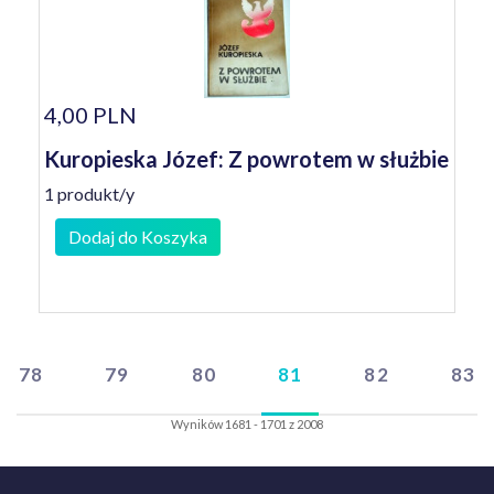
4,00 PLN
Kuropieska Józef: Z powrotem w służbie
1 produkt/y
Dodaj do Koszyka
78
79
80
81
82
83
Wyników 1681 - 1701 z 2008