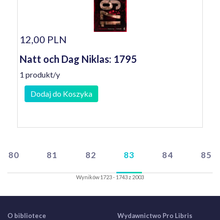
12,00 PLN
Natt och Dag Niklas: 1795
1 produkt/y
Dodaj do Koszyka
80
81
82
83
84
85
Wyników 1723 - 1743 z 2003
O bibliotece
Wydawnictwo Pro Libris