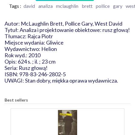
Tags :
david
analiza
mclaughlin
brett
pollice
gary
wes
Autor: McLaughlin Brett, Pollice Gary, West David
Tytuł: Analiza i projektowanie obiektowe: rusz głową!
Tłumacz: Rajca Piotr
Miejsce wydania: Gliwice
Wydawnictwo: Helion
Rok wyd.: 2010
Opis: 624 s. ; il. ; 23 cm
Seria: Rusz głową!
ISBN: 978-83-246-2802-5
UWAGI: Stan dobry, miękka oprawa wydawnicza.
Best sellers