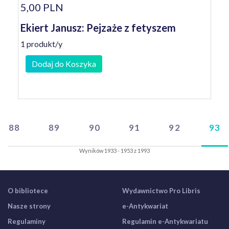
5,00 PLN
Ekiert Janusz: Pejzaże z fetyszem
1 produkt/y
Dodaj do Koszyka
88
89
90
91
92
93
Wyników 1933 - 1953 z 1993
O bibliotece
Wydawnictwo Pro Libris
Nasze strony
e-Antykwariat
Regulaminy
Regulamin e-Antykwariatu