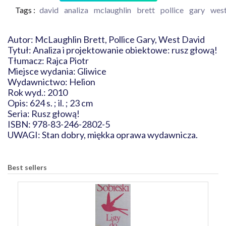
Tags :
david
analiza
mclaughlin
brett
pollice
gary
wes
Autor: McLaughlin Brett, Pollice Gary, West David
Tytuł: Analiza i projektowanie obiektowe: rusz głową!
Tłumacz: Rajca Piotr
Miejsce wydania: Gliwice
Wydawnictwo: Helion
Rok wyd.: 2010
Opis: 624 s. ; il. ; 23 cm
Seria: Rusz głową!
ISBN: 978-83-246-2802-5
UWAGI: Stan dobry, miękka oprawa wydawnicza.
Best sellers