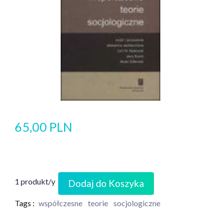
65,00 PLN
1 produkt/y
Dodaj do Koszyka
Tags :
współczesne
teorie
socjologiczne