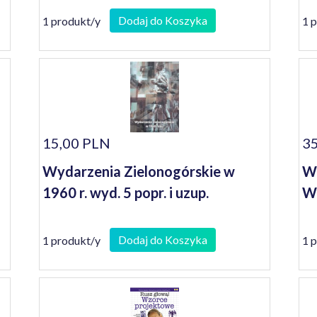
Dodaj do Koszyka
1 produkt/y
1 
15,00 PLN
35
Wydarzenia Zielonogórskie w
Wa
1960 r. wyd. 5 popr. i uzup.
Wi
Dodaj do Koszyka
1 produkt/y
1 