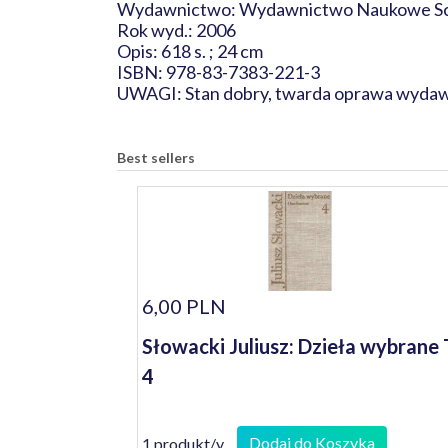
Wydawnictwo: Wydawnictwo Naukowe S
Rok wyd.: 2006
Opis: 618 s. ; 24 cm
ISBN: 978-83-7383-221-3
UWAGI: Stan dobry, twarda oprawa wydawnic
Best sellers
6,00 PLN
Słowacki Juliusz: Dzieła wybrane 
4
Dodaj do Koszyka
1 produkt/y