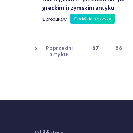
greckim i rzymskim antyku
Dodaj do Koszyka
1 produkt/y
Poprzedni
87
88
START
artykuł
O bibliotece