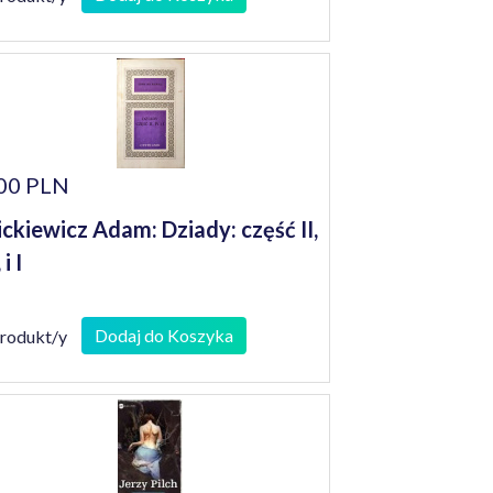
. rocznica zdobycia przez
prezentację Polski w piłce
żnej srebrnego medalu na XXV
tnich Igrzyskach Olimpijskich :
older]
00 PLN
ckiewicz Adam: Dziady: część II,
 i I
Dodaj do Koszyka
produkt/y