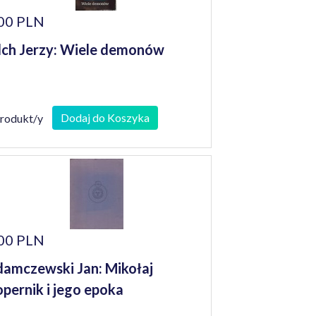
00 PLN
lch Jerzy: Wiele demonów
Dodaj do Koszyka
produkt/y
00 PLN
amczewski Jan: Mikołaj
pernik i jego epoka