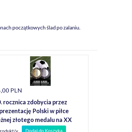
nach początkowych ślad po zalaniu.
,00 PLN
. rocznica zdobycia przez
prezentację Polski w piłce
żnej złotego medalu na XX
tnich Igrzyskach Olimpijskich :
Dodaj do Koszyka
produkt/y