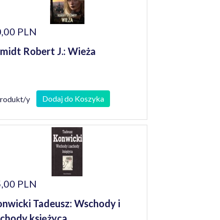
,00 PLN
midt Robert J.: Wieża
Dodaj do Koszyka
produkt/y
,00 PLN
nwicki Tadeusz: Wschody i
chody księżyca