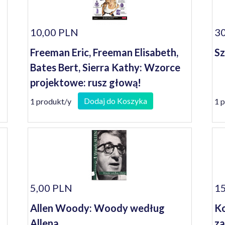
10,00 PLN
30
Freeman Eric, Freeman Elisabeth,
Sz
Bates Bert, Sierra Kathy: Wzorce
projektowe: rusz głową!
Dodaj do Koszyka
1 produkt/y
1 
5,00 PLN
15
Allen Woody: Woody według
Ko
Allena
za