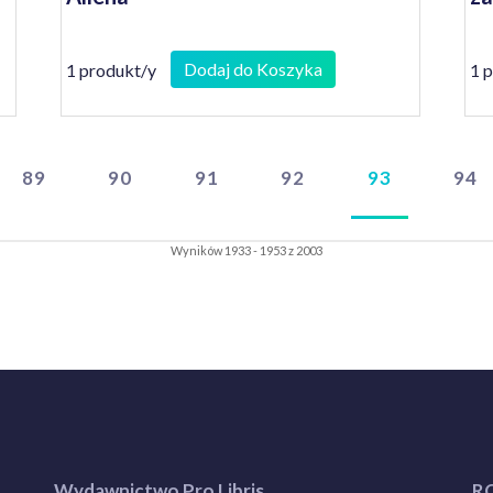
Dodaj do Koszyka
1 produkt/y
1 
89
90
91
92
93
94
Wyników 1933 - 1953 z 2003
Wydawnictwo Pro Libris
R