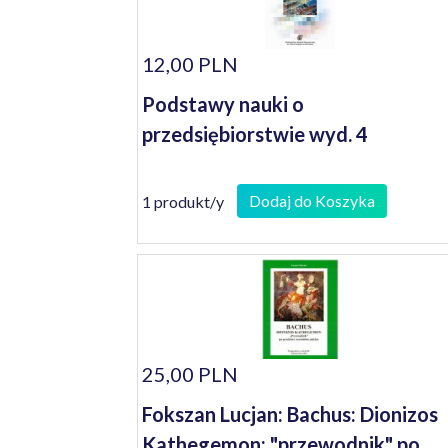
12,00 PLN
Podstawy nauki o
przedsiębiorstwie wyd. 4
Dodaj do Koszyka
1 produkt/y
25,00 PLN
Fokszan Lucjan: Bachus: Dionizos
Kathegemon: "przewodnik" po