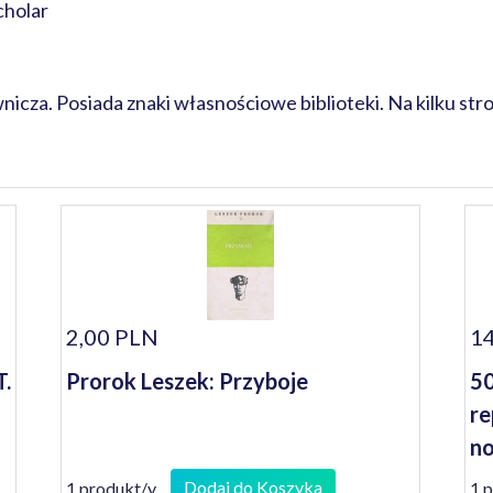
cholar
za. Posiada znaki własnościowe biblioteki. Na kilku stro
2,00 PLN
14
T.
Prorok Leszek: Przyboje
50
re
no
Le
Dodaj do Koszyka
1 produkt/y
1 