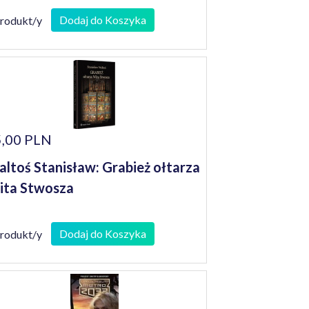
Dodaj do Koszyka
produkt/y
,00 PLN
ltoś Stanisław: Grabież ołtarza
ta Stwosza
Dodaj do Koszyka
produkt/y