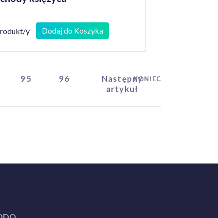
Dodaj do Koszyka
produkt/y
95
96
Następny
KONIEC
artykuł
ODO