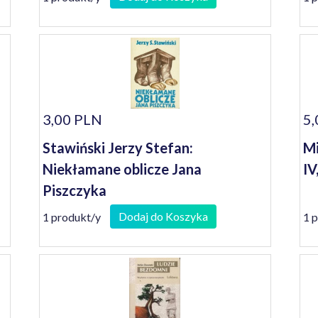
30
re
no
Le
[f
3,00 PLN
5,
Stawiński Jerzy Stefan:
Mi
Niekłamane oblicze Jana
IV,
Piszczyka
Dodaj do Koszyka
1 produkt/y
1 