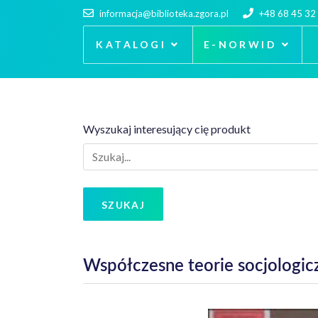
informacja@biblioteka.zgora.pl
+48 68 45 32
KATALOGI
E-NORWID
Wyszukaj interesujący cię produkt
SZUKAJ
Współczesne teorie socjologicz