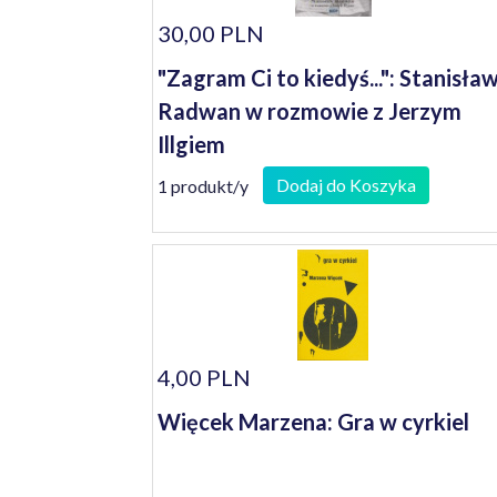
30,00 PLN
"Zagram Ci to kiedyś...": Stanisła
Radwan w rozmowie z Jerzym
Illgiem
Dodaj do Koszyka
1 produkt/y
4,00 PLN
Więcek Marzena: Gra w cyrkiel