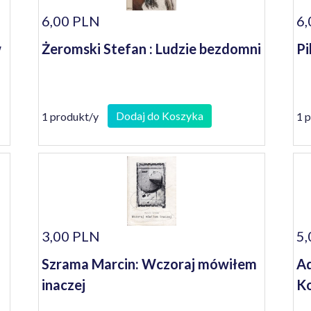
6,00 PLN
6,
w
Żeromski Stefan : Ludzie bezdomni
Pi
Dodaj do Koszyka
1 produkt/y
1 
3,00 PLN
5,
Szrama Marcin: Wczoraj mówiłem
Ad
inaczej
Ko