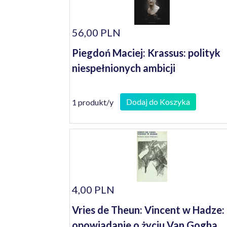
56,00 PLN
Piegdoń Maciej: Krassus: polityk
niespełnionych ambicji
Dodaj do Koszyka
1 produkt/y
4,00 PLN
Vries de Theun: Vincent w Hadze:
opowiadanie o życiu Van Gogha