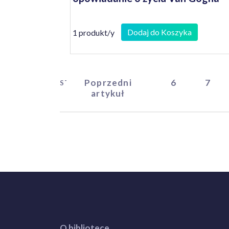
Dodaj do Koszyka
1 produkt/y
Poprzedni
6
7
START
artykuł
O bibliotece