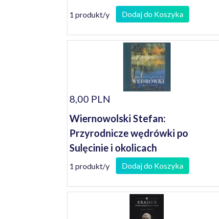
Dodaj do Koszyka
1 produkt/y
8,00 PLN
Wiernowolski Stefan:
Przyrodnicze wędrówki po
Sulęcinie i okolicach
Dodaj do Koszyka
1 produkt/y