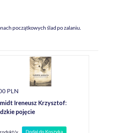
nach początkowych ślad po zalaniu.
00 PLN
midt Ireneusz Krzysztof:
dzkie pojęcie
Dodaj do Koszyka
produkt/y