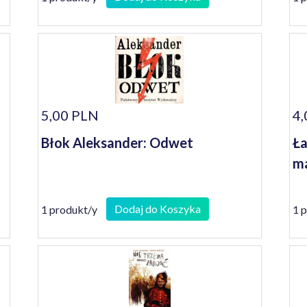
5,00 PLN
4,
Błok Aleksander: Odwet
Ła
ma
Dodaj do Koszyka
1 produkt/y
1 