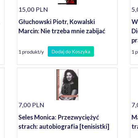
15,00 PLN
5,
k
Głuchowski Piotr, Kowalski
W
Marcin: Nie trzeba mnie zabijać
Di
p
Dodaj do Koszyka
1 produkt/y
1 
7,00 PLN
7,
Seles Monica: Przezwyciężyć
Ma
strach: autobiografia [tenisistki]
tr