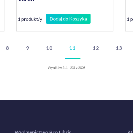
Dodaj do Koszyka
1 produkt/y
1 
8
9
10
11
12
13
Wyników 211 - 231 z 2008
Wydawnictwo Pro Libris
R