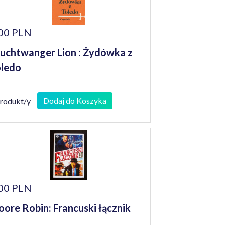
00 PLN
uchtwanger Lion : Żydówka z
ledo
Dodaj do Koszyka
produkt/y
00 PLN
ore Robin: Francuski łącznik