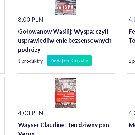
8,00 PLN
4,
Gołowanow Wasilij: Wyspa: czyli
Fe
usprawiedliwienie bezsensownych
To
podróży
Dodaj do Koszyka
1 produkt/y
1 
4,00 PLN
4,
Wayser Claudine: Ten dziwny pan
Mo
Veron