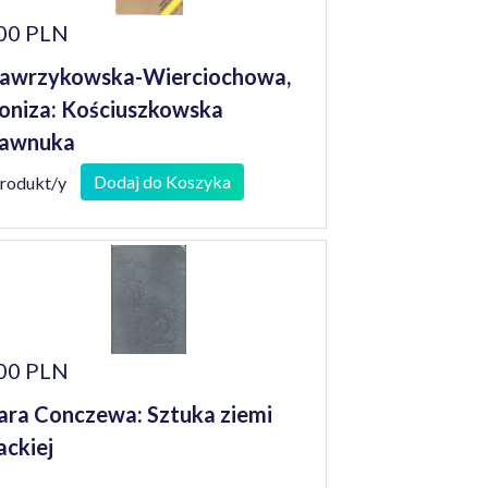
00 PLN
awrzykowska-Wierciochowa,
oniza: Kościuszkowska
rawnuka
Dodaj do Koszyka
produkt/y
00 PLN
ra Conczewa: Sztuka ziemi
ackiej