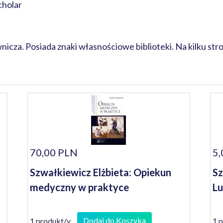
cholar
za. Posiada znaki własnościowe biblioteki. Na kilku stro
70,00 PLN
5,
Szwałkiewicz Elżbieta: Opiekun
Sz
medyczny w praktyce
Lu
Dodaj do Koszyka
1 produkt/y
1 