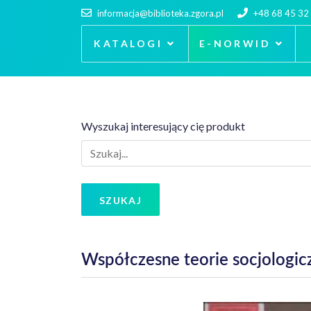
informacja@biblioteka.zgora.pl
+48 68 45 32
KATALOGI
E-NORWID
Wyszukaj interesujący cię produkt
SZUKAJ
Współczesne teorie socjologicz