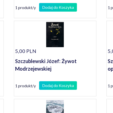
Dodaj do Koszyka
1 produkt/y
1 
5,00 PLN
5,
Szczublewski Józef: Żywot
Sz
Modrzejewskiej
op
Dodaj do Koszyka
1 produkt/y
1 