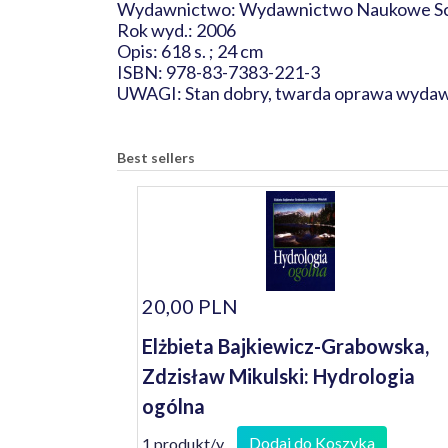
Wydawnictwo: Wydawnictwo Naukowe S
Rok wyd.: 2006
Opis: 618 s. ; 24 cm
ISBN: 978-83-7383-221-3
UWAGI: Stan dobry, twarda oprawa wydawnic
Best sellers
20,00 PLN
Elżbieta Bajkiewicz-Grabowska,
Zdzisław Mikulski: Hydrologia
ogólna
Dodaj do Koszyka
1 produkt/y