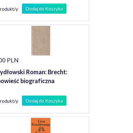
Dodaj do Koszyka
produkt/y
00 PLN
ydłowski Roman: Brecht:
owieść biograficzna
Dodaj do Koszyka
produkt/y