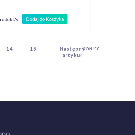
Dodaj do Koszyka
produkt/y
14
15
Następny
KONIEC
artykuł
ODO