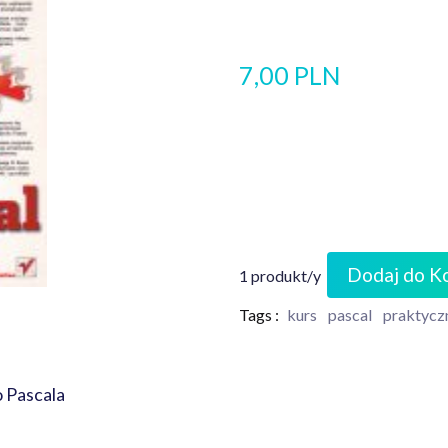
7,00 PLN
Dodaj do K
1 produkt/y
Tags :
kurs
pascal
praktycz
o Pascala