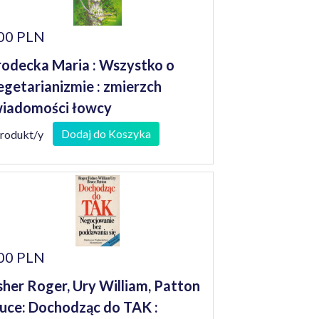
00 PLN
odecka Maria : Wszystko o
getarianizmie : zmierzch
iadomości łowcy
Dodaj do Koszyka
produkt/y
00 PLN
sher Roger, Ury William, Patton
uce: Dochodząc do TAK :