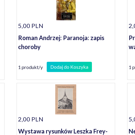
5,00 PLN
2,
Roman Andrzej: Paranoja: zapis
Pr
choroby
wa
Dodaj do Koszyka
1 produkt/y
1 
2,00 PLN
5,
Wystawa rysunków Leszka Frey-
Ne