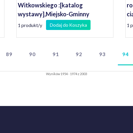
Witkowskiego :[katalog
ro
wystawy],Miejsko-Gminny
ci
Ośrodek Kultury w Nowym
Dodaj do Koszyka
1 produkt/y
1 
Miasteczku, maj 1981 rok
89
90
91
92
93
94
Wyników 1954 - 1974 z 2003