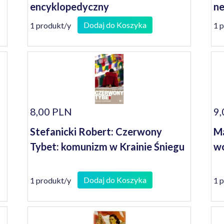
encyklopedyczny
ne
Dodaj do Koszyka
1 produkt/y
1 
8,00 PLN
9,
Stefanicki Robert: Czerwony
Ma
Tybet: komunizm w Krainie Śniegu
wo
Dodaj do Koszyka
1 produkt/y
1 