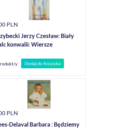
00 PLN
zybecki Jerzy Czesław: Biały
lc konwalii: Wiersze
Dodaj do Koszyka
produkt/y
00 PLN
es-Delaval Barbara : Będziemy