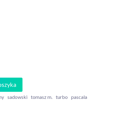
oszyka
ny
sadowski
tomasz m.
turbo
pascala