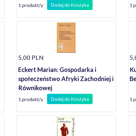
porządku społecznym
Dodaj do Koszyka
1 produkt/y
1 
nowoczesności
5,00 PLN
5,
Eckert Marian: Gospodarka i
Ku
społeczeństwo Afryki Zachodniej i
Be
Równikowej
Dodaj do Koszyka
1 produkt/y
1 