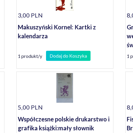
3,00 PLN
8,
Makuszyński Kornel: Kartki z
Gr
kalendarza
we
św
Dodaj do Koszyka
1 produkt/y
1 
5,00 PLN
8,
Współczesne polskie drukarstwo i
Fi
grafika książki:mały słownik
Br