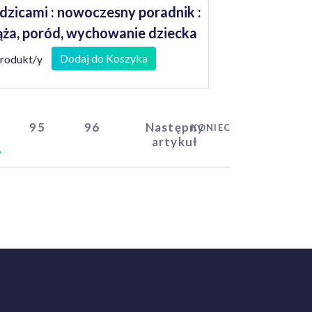
dzicami : nowoczesny poradnik :
ąża, poród, wychowanie dziecka
Dodaj do Koszyka
produkt/y
95
96
Następny
KONIEC
artykuł