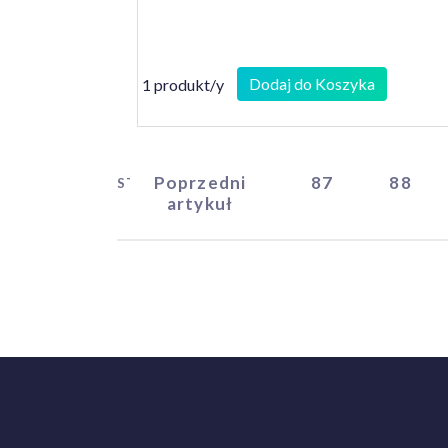
Dodaj do Koszyka
1 produkt/y
Poprzedni
87
88
START
artykuł