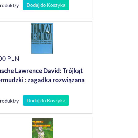
Dodaj do Koszyka
produkt/y
00 PLN
sche Lawrence David: Trójkąt
rmudzki : zagadka rozwiązana
Dodaj do Koszyka
produkt/y