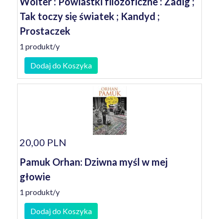
Wolter : Powiastki filozoficzne : Zadig ;
Tak toczy się światek ; Kandyd ;
Prostaczek
1 produkt/y
Dodaj do Koszyka
20,00 PLN
Pamuk Orhan: Dziwna myśl w mej
głowie
1 produkt/y
Dodaj do Koszyka