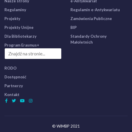
Nasze strony
e-Antykwariat
Regulaminy
Regulamin e-Antykwariatu
Projekty
Zamówienia Publiczne
Projekty Unijne
BIP
Dla Bibliotekarzy
Standardy Ochrony
Małoletnich
Program Erasmus+
RODO
Dostępność
Partnerzy
Kontakt
© WiMBP 2021