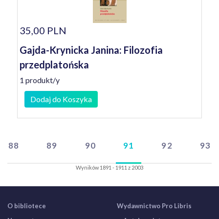
35,00 PLN
Gajda-Krynicka Janina: Filozofia
przedplatońska
1 produkt/y
Dodaj do Koszyka
88
89
90
91
92
93
Wyników 1891 - 1911 z 2003
O bibliotece
Wydawnictwo Pro Libris