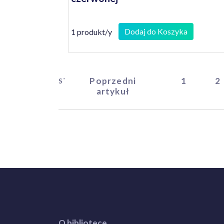
Dodaj do Koszyka
1 produkt/y
Poprzedni
1
2
START
artykuł
O bibliotece