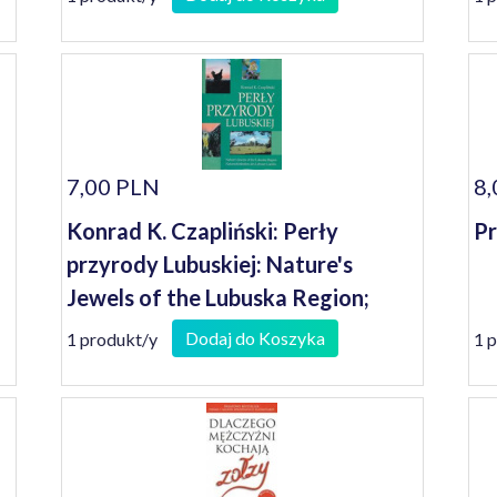
7,00 PLN
8,
Konrad K. Czapliński: Perły
Pr
przyrody Lubuskiej: Nature's
Jewels of the Lubuska Region;
Naturschoneiten des Lebuser
Dodaj do Koszyka
1 produkt/y
1 
Landes