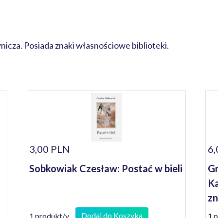
cza. Posiada znaki własnościowe biblioteki.
3,00 PLN
6,
Sobkowiak Czesław: Postać w bieli
Gr
Ka
z
Dodaj do Koszyka
1 produkt/y
1 