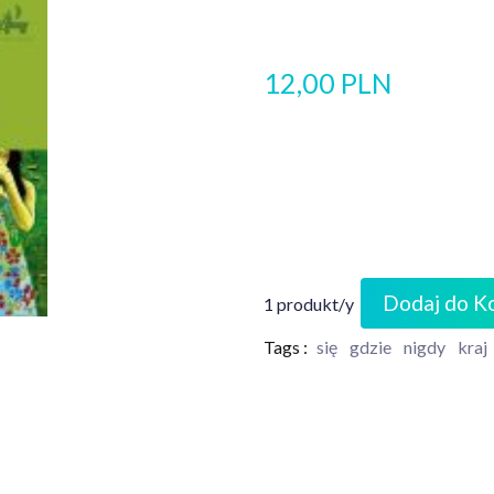
12,00 PLN
Dodaj do K
1 produkt/y
Tags :
się
gdzie
nigdy
kraj