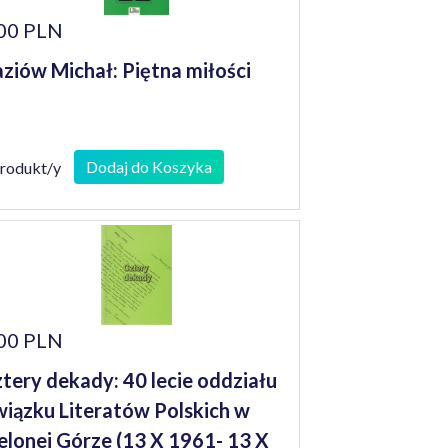
00 PLN
ziów Michał: Piętna miłości
Dodaj do Koszyka
produkt/y
00 PLN
tery dekady: 40 lecie oddziału
iązku Literatów Polskich w
elonej Górze (13 X 1961- 13 X