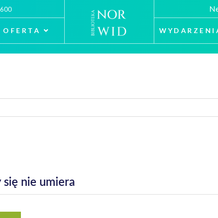
Ne
 600
OFERTA
WYDARZENI
 się nie umiera