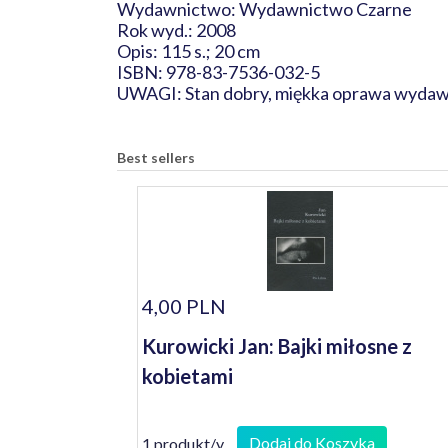
Wydawnictwo: Wydawnictwo Czarne
Rok wyd.: 2008
Opis: 115 s.; 20 cm
ISBN: 978-83-7536-032-5
UWAGI: Stan dobry, miękka oprawa wydawni
Best sellers
4,00 PLN
Kurowicki Jan: Bajki miłosne z
kobietami
Dodaj do Koszyka
1 produkt/y