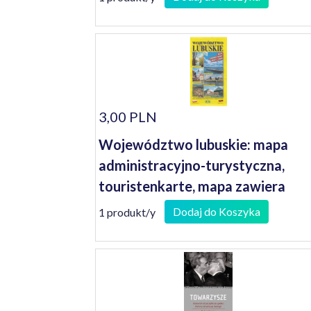
3,00 PLN
Województwo lubuskie: mapa
administracyjno-turystyczna,
touristenkarte, mapa zawiera
herby miast i gmin 1: 200 000
Dodaj do Koszyka
1 produkt/y