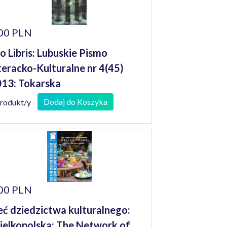
00 PLN
o Libris: Lubuskie Pismo
teracko-Kulturalne nr 4(45)
13: Tokarska
Dodaj do Koszyka
produkt/y
00 PLN
eć dziedzictwa kulturalnego:
elkopolska: The Network of