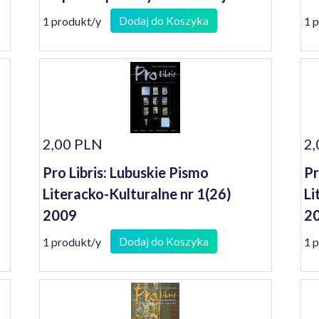
Janusz Koniusz
2
Dodaj do Koszyka
1 produkt/y
1 
2,00 PLN
2,
Pro Libris: Lubuskie Pismo
Pr
Literacko-Kulturalne nr 1(26)
Li
2009
2
Dodaj do Koszyka
1 produkt/y
1 