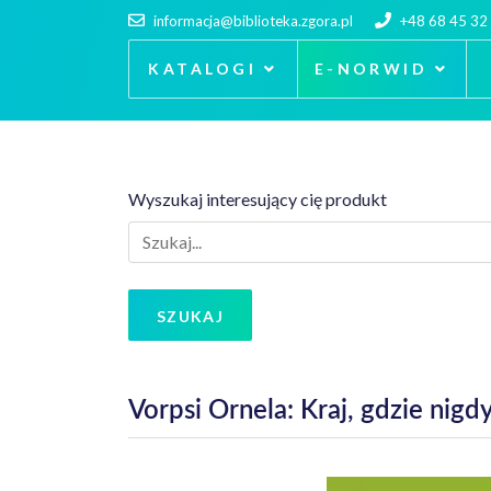
informacja@biblioteka.zgora.pl
+48 68 45 32
KATALOGI
E-NORWID
Wyszukaj interesujący cię produkt
SZUKAJ
Vorpsi Ornela: Kraj, gdzie nigdy