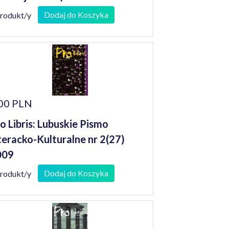
001)
Dodaj do Koszyka
produkt/y
00 PLN
o Libris: Lubuskie Pismo
teracko-Kulturalne nr 2(27)
009
Dodaj do Koszyka
produkt/y