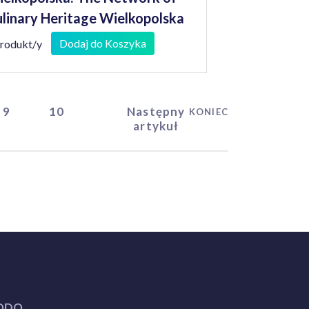
linary Heritage Wielkopolska
Dodaj do Koszyka
produkt/y
9
10
Następny
KONIEC
artykuł
ODO