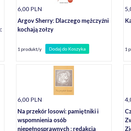
6,00 PLN
5,
Argov Sherry: Dlaczego mężczyźni
Ka
:
kochają zołzy
Dodaj do Koszyka
1 produkt/y
1 
6,00 PLN
4,
Na przekór losowi: pamiętniki i
Cz
wspomnienia osób
Zw
niepełnosprawnych : redakcja
Zi