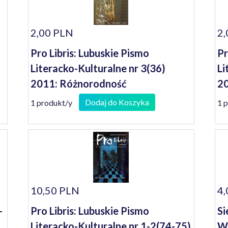
2,00 PLN
2,
Pro Libris: Lubuskie Pismo
Pr
Literacko-Kulturalne nr 3(36)
Li
2011: Różnorodność
20
Dodaj do Koszyka
1 produkt/y
1 
10,50 PLN
4,
-
Pro Libris: Lubuskie Pismo
Si
Literacko-Kulturalne nr 1-2(74-75)
Wi