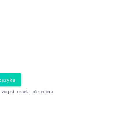
oszyka
vorpsi
ornela
nie umiera