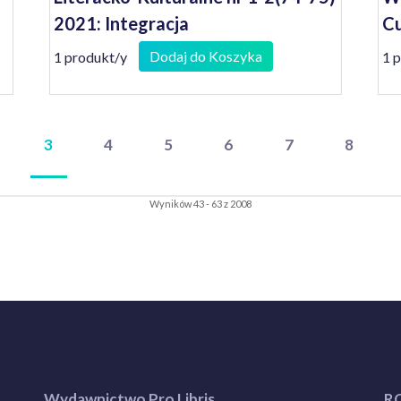
2021: Integracja
Cu
Dodaj do Koszyka
1 produkt/y
1 
3
4
5
6
7
8
Wyników 43 - 63 z 2008
Wydawnictwo Pro Libris
R