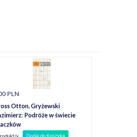
00 PLN
oss Otton, Gryżewski
zimierz: Podróże w świecie
naczków
Dodaj do Koszyka
produkt/y