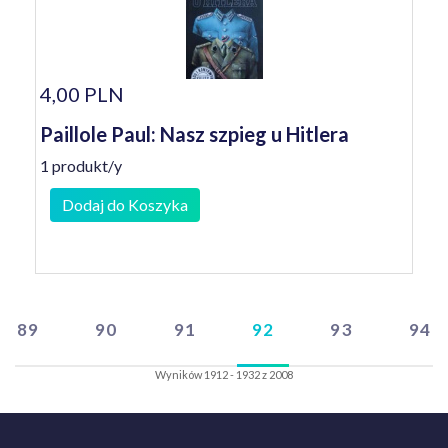
4,00 PLN
Paillole Paul: Nasz szpieg u Hitlera
1 produkt/y
Dodaj do Koszyka
89
90
91
92
93
94
Wyników 1912 - 1932 z 2008