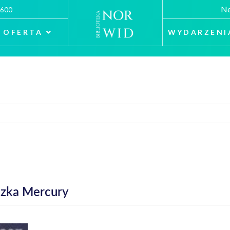
Ne
 600
OFERTA
WYDARZENI
czka Mercury