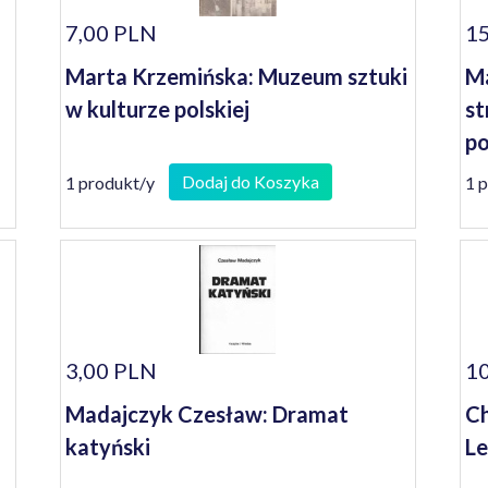
7,00 PLN
15
Marta Krzemińska: Muzeum sztuki
M
w kulturze polskiej
st
po
te
Dodaj do Koszyka
1 produkt/y
1 
3,00 PLN
10
Madajczyk Czesław: Dramat
Ch
katyński
Le