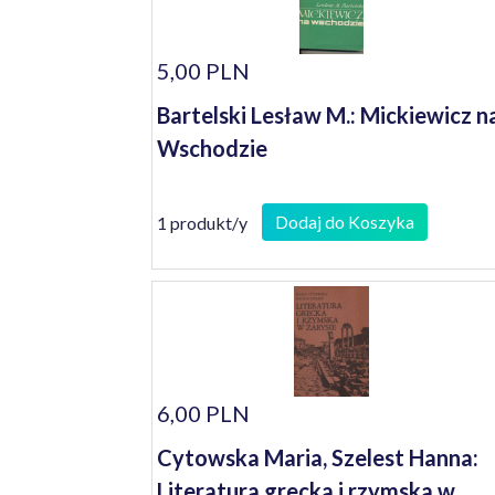
5,00 PLN
Bartelski Lesław M.: Mickiewicz n
Wschodzie
Dodaj do Koszyka
1 produkt/y
6,00 PLN
Cytowska Maria, Szelest Hanna:
Literatura grecka i rzymska w