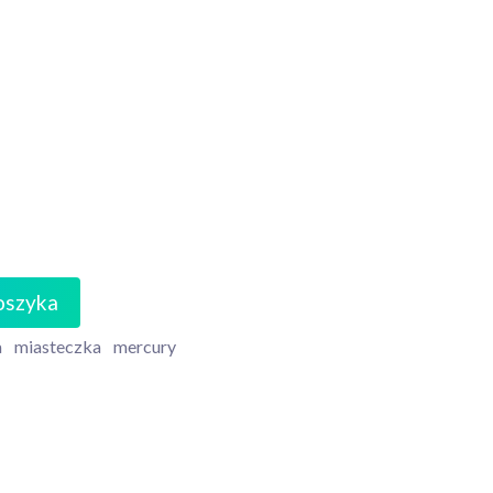
oszyka
a
miasteczka
mercury