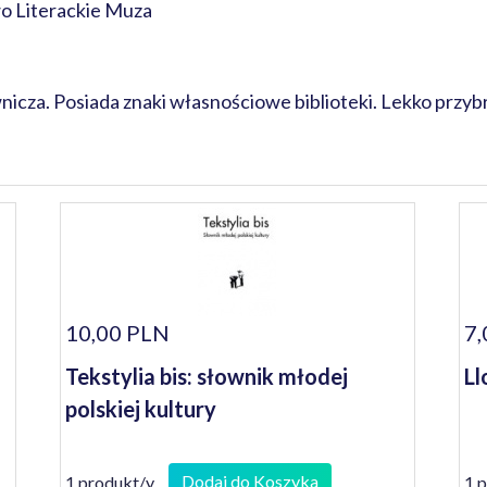
 Literackie Muza
cza. Posiada znaki własnościowe biblioteki. Lekko przyb
10,00 PLN
7,
Tekstylia bis: słownik młodej
Ll
polskiej kultury
Dodaj do Koszyka
1 produkt/y
1 