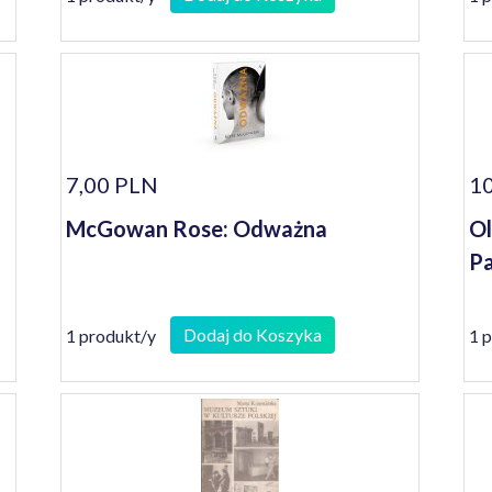
7,00 PLN
10
McGowan Rose: Odważna
Ol
Pa
Dodaj do Koszyka
1 produkt/y
1 