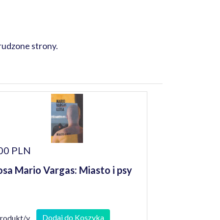
rudzone strony.
00 PLN
osa Mario Vargas: Miasto i psy
Dodaj do Koszyka
produkt/y