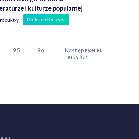
teraturze i kulturze popularnej
ajów słowiańskich
Dodaj do Koszyka
produkt/y
95
96
Następny
KONIEC
artykuł
ODO