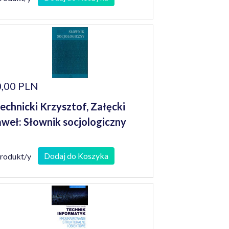
,00 PLN
echnicki Krzysztof, Załęcki
weł: Słownik socjologiczny
Dodaj do Koszyka
produkt/y