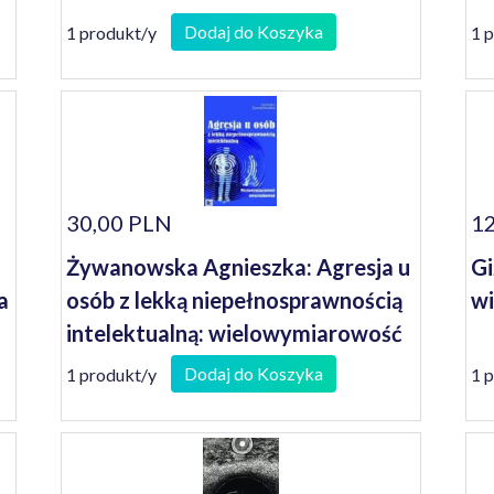
Dodaj do Koszyka
1 produkt/y
1 
30,00 PLN
12
Żywanowska Agnieszka: Agresja u
Gi
a
osób z lekką niepełnosprawnością
wi
intelektualną: wielowymiarowość
uwarunkowań
Dodaj do Koszyka
1 produkt/y
1 