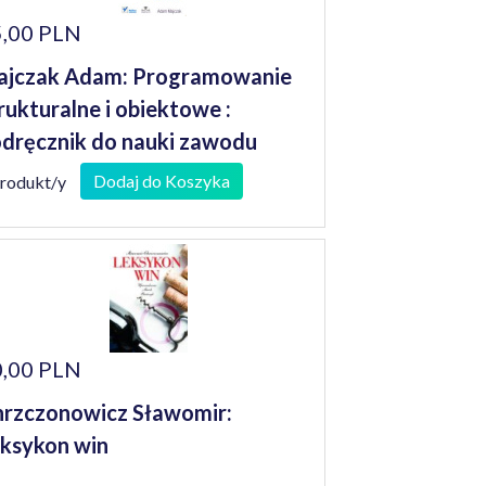
,00 PLN
ajczak Adam: Programowanie
rukturalne i obiektowe :
dręcznik do nauki zawodu
chnik informatyk
Dodaj do Koszyka
produkt/y
,00 PLN
rzczonowicz Sławomir:
ksykon win