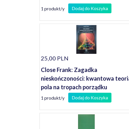
Dodaj do Koszyka
1 produkt/y
25,00 PLN
Close Frank: Zagadka
nieskończoności: kwantowa teori
pola na tropach porządku
wszechświata
Dodaj do Koszyka
1 produkt/y