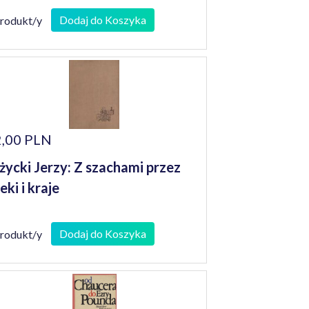
Dodaj do Koszyka
produkt/y
,00 PLN
życki Jerzy: Z szachami przez
eki i kraje
Dodaj do Koszyka
produkt/y