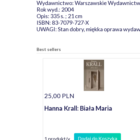
Wydawnictwo: Warszawskie Wydawnictwo
Rok wyd.: 2004
Opis: 335 s. ; 21 cm
ISBN: 83-7079-727-X
UWAGI: Stan dobry, miękka oprawa wydawni
Best sellers
25,00 PLN
Hanna Krall: Biała Maria
Dodaj do Koszyka
1 produkt/y