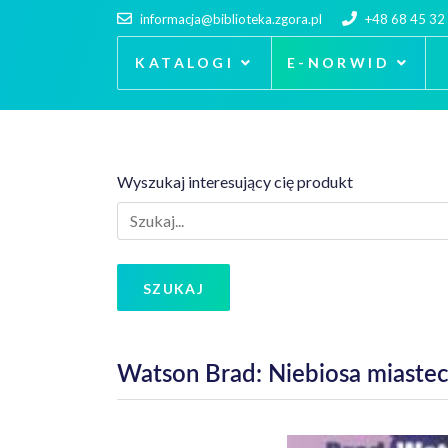
informacja@biblioteka.zgora.pl
+48 68 45 32
KATALOGI
E-NORWID
Wyszukaj interesujący cię produkt
SZUKAJ
Watson Brad: Niebiosa miaste