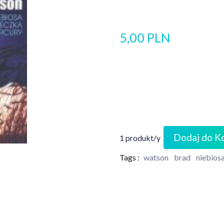
5,00 PLN
Dodaj do K
1 produkt/y
Tags :
watson
brad
niebios