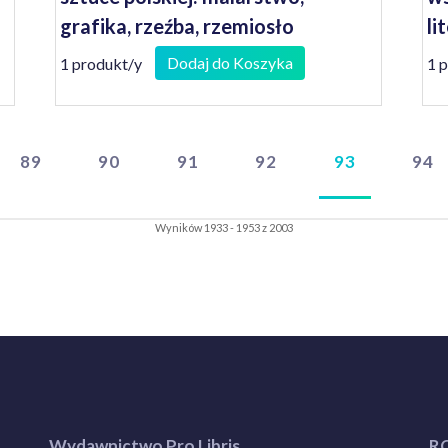
grafika, rzeźba, rzemiosło
li
artystyczne
kr
Dodaj do Koszyka
1 produkt/y
1 
89
90
91
92
93
94
Wyników 1933 - 1953 z 2003
Wydawnictwo Pro Libris
R