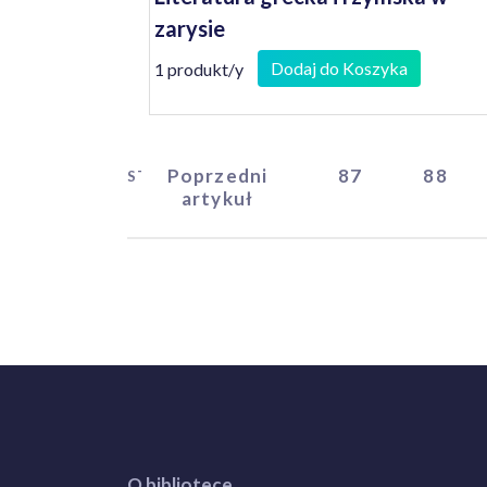
zarysie
Dodaj do Koszyka
1 produkt/y
Poprzedni
87
88
START
artykuł
O bibliotece