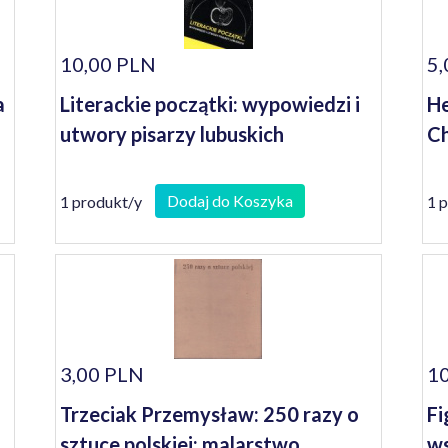
10,00 PLN
5,
a
Literackie początki: wypowiedzi i
He
utwory pisarzy lubuskich
Ch
Dodaj do Koszyka
1 produkt/y
1 
3,00 PLN
10
Trzeciak Przemysław: 250 razy o
Fi
sztuce polskiej: malarstwo,
ws