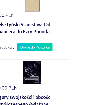
00 PLN
lsztyński Stanisław: Od
aucera do Ezry Pounda
Dodaj do Koszyka
produkt/y
,00 PLN
gury swojskości i obcości
półczesnego świata w