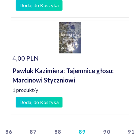
Dodaj do Koszyka
4,00 PLN
Pawluk Kazimiera: Tajemnice głosu:
Marcinowi Styczniowi
1 produkt/y
Dodaj do Koszyka
86
87
88
89
90
91