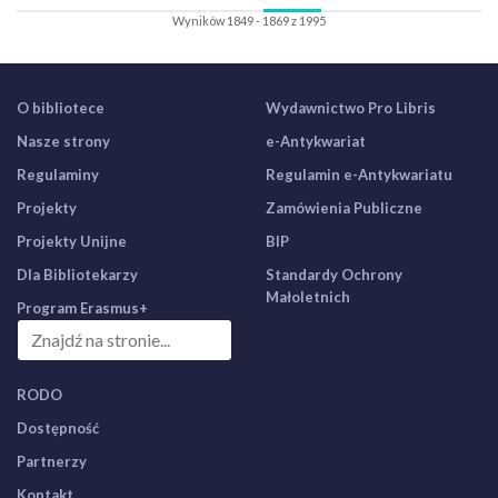
Wyników 1849 - 1869 z 1995
O bibliotece
Wydawnictwo Pro Libris
Nasze strony
e-Antykwariat
Regulaminy
Regulamin e-Antykwariatu
Projekty
Zamówienia Publiczne
Projekty Unijne
BIP
Dla Bibliotekarzy
Standardy Ochrony
Małoletnich
Program Erasmus+
RODO
Dostępność
Partnerzy
Kontakt