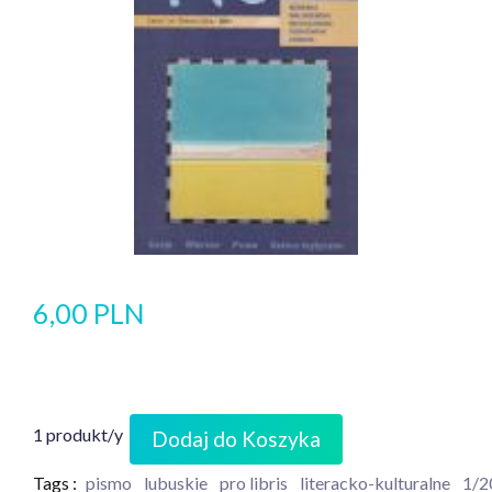
6,00 PLN
1 produkt/y
Dodaj do Koszyka
Tags :
pismo
lubuskie
pro libris
literacko-kulturalne
1/2