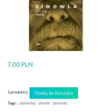
7,00 PLN
1 produkt/y
Dodaj do Koszyka
Tags :
dominika
słowik
zimowla