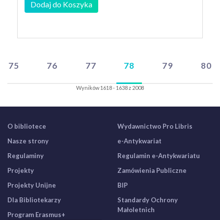
Dodaj do Koszyka
75
76
77
78
79
80
Wyników 1618 - 1638 z 2008
O bibliotece
Wydawnictwo Pro Libris
Nasze strony
e-Antykwariat
Regulaminy
Regulamin e-Antykwariatu
Projekty
Zamówienia Publiczne
Projekty Unijne
BIP
Dla Bibliotekarzy
Standardy Ochrony
Małoletnich
Program Erasmus+