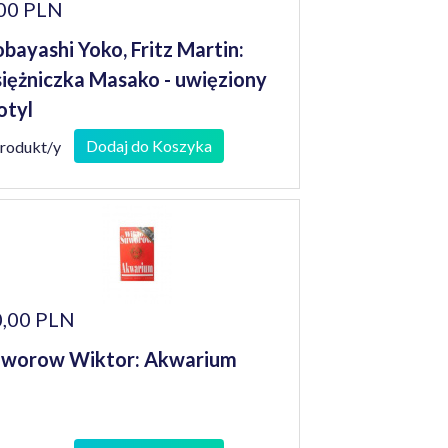
00 PLN
bayashi Yoko, Fritz Martin:
iężniczka Masako - uwięziony
otyl
Dodaj do Koszyka
produkt/y
,00 PLN
uworow Wiktor: Akwarium