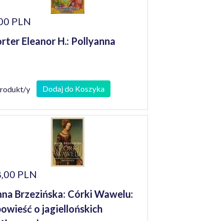
00 PLN
rter Eleanor H.: Pollyanna
Dodaj do Koszyka
produkt/y
,00 PLN
na Brzezińska: Córki Wawelu:
owieść o jagiellońskich