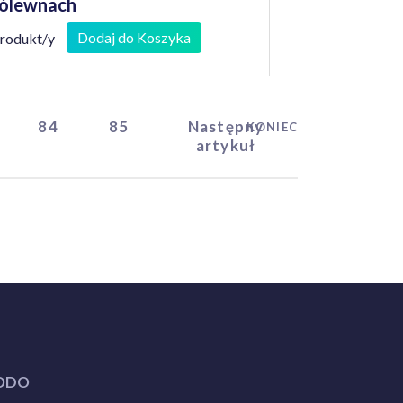
ólewnach
Dodaj do Koszyka
produkt/y
84
85
Następny
KONIEC
artykuł
ODO