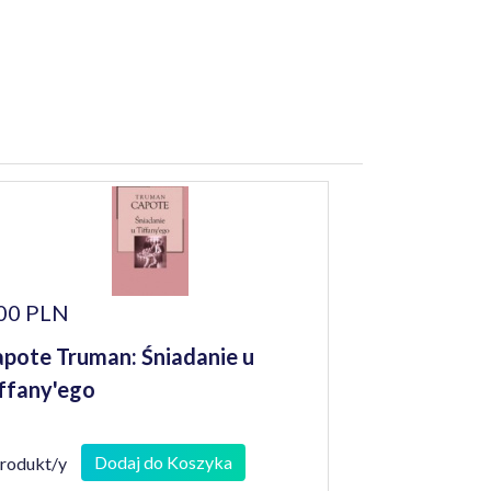
00 PLN
pote Truman: Śniadanie u
ffany'ego
Dodaj do Koszyka
produkt/y