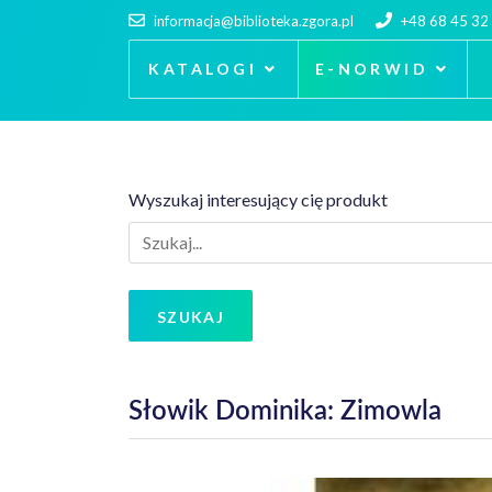
informacja@biblioteka.zgora.pl
+48 68 45 32
KATALOGI
E-NORWID
Wyszukaj interesujący cię produkt
SZUKAJ
Słowik Dominika: Zimowla