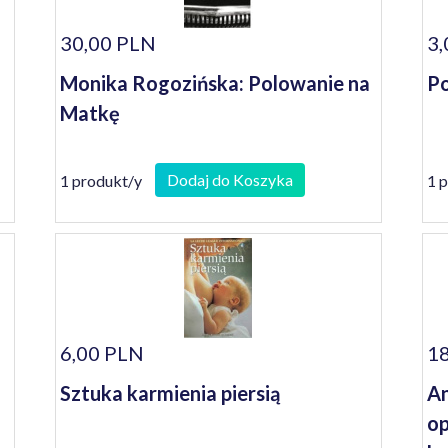
30,00 PLN
3,
Monika Rogozińska: Polowanie na
Po
Matkę
Dodaj do Koszyka
1 produkt/y
1 
6,00 PLN
18
Sztuka karmienia piersią
An
op