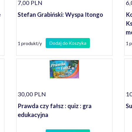
7,00 PLN
6,
e
Stefan Grabiński: Wyspa Itongo
Ko
Ks
m
Dodaj do Koszyka
1 produkt/y
1 
30,00 PLN
10
Prawda czy fałsz : quiz : gra
S
edukacyjna