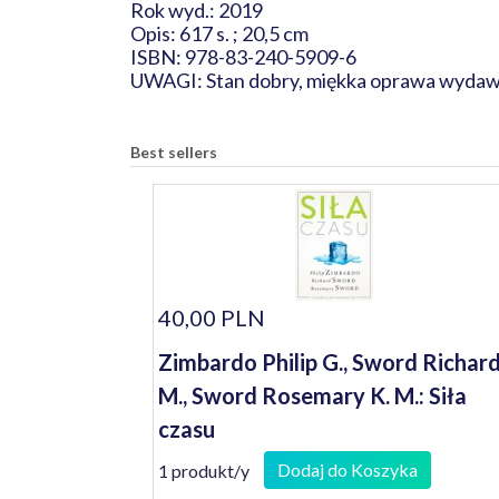
Rok wyd.: 2019
Opis: 617 s. ; 20,5 cm
ISBN: 978-83-240-5909-6
UWAGI: Stan dobry, miękka oprawa wydaw
Best sellers
40,00 PLN
Zimbardo Philip G., Sword Richar
M., Sword Rosemary K. M.: Siła
czasu
Dodaj do Koszyka
1 produkt/y