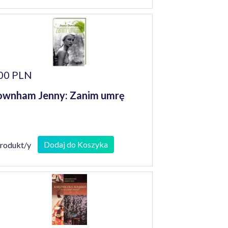
00 PLN
wnham Jenny: Zanim umrę
Dodaj do Koszyka
produkt/y