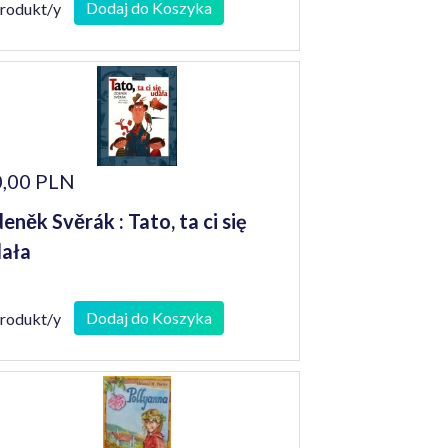
Dodaj do Koszyka
produkt/y
,00 PLN
eněk Svěrák : Tato, ta ci się
ała
Dodaj do Koszyka
produkt/y