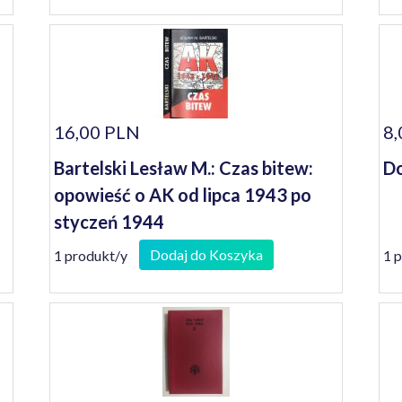
16,00 PLN
8,
Bartelski Lesław M.: Czas bitew:
Do
opowieść o AK od lipca 1943 po
styczeń 1944
Dodaj do Koszyka
1 produkt/y
1 