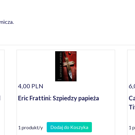
nicza.
4,00 PLN
6,
d
Eric Frattini: Szpiedzy papieża
Ca
Ti
Dodaj do Koszyka
1 produkt/y
1 