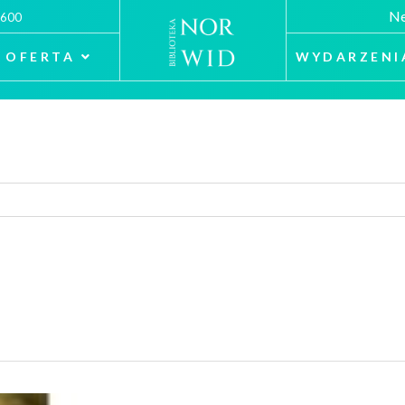
Ne
 600
OFERTA
WYDARZENI