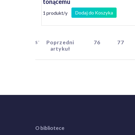
tonącemu
Dodaj do Koszyka
1 produkt/y
Poprzedni
76
77
START
artykuł
O bibliotece