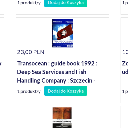
Dodaj do Koszyka
1 produkt/y
1 
23,00 PLN
10
w
Transocean : guide book 1992 :
Zd
I
Deep Sea Services and Fish
ud
Handling Company : Szczecin -
Poland
Dodaj do Koszyka
1 produkt/y
1 