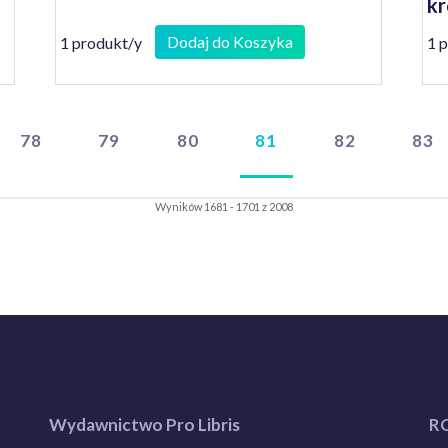
kr
Dodaj do Koszyka
1 produkt/y
1 
78
79
80
81
82
83
Wyników 1681 - 1701 z 2008
Wydawnictwo Pro Libris
R