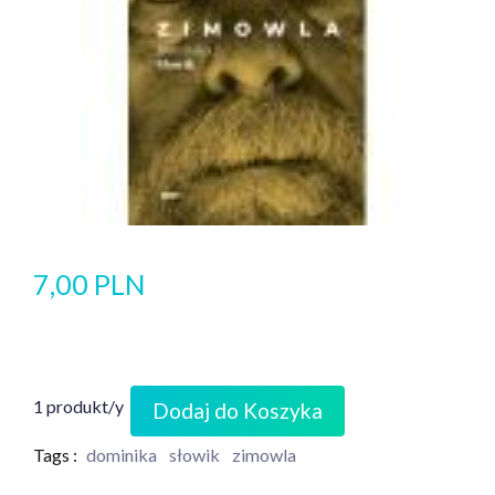
7,00 PLN
1 produkt/y
Dodaj do Koszyka
Tags :
dominika
słowik
zimowla