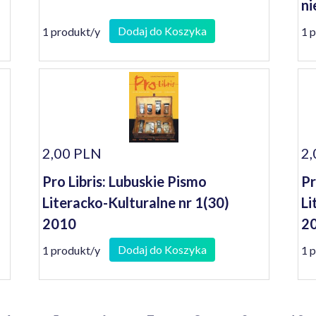
ni
Ja
Dodaj do Koszyka
1 produkt/y
1 
2,00 PLN
2,
Pro Libris: Lubuskie Pismo
Pr
Literacko-Kulturalne nr 1(30)
Li
2010
20
Dodaj do Koszyka
1 produkt/y
1 