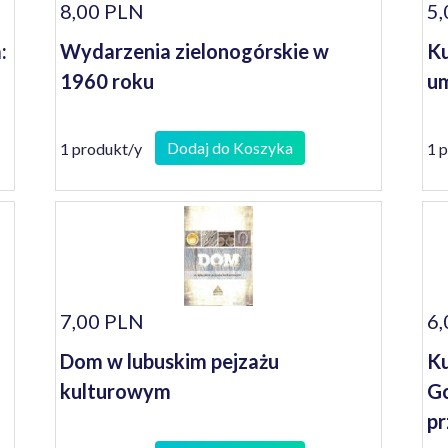
8,00 PLN
5,
:
Wydarzenia zielonogórskie w
Ku
1960 roku
um
Dodaj do Koszyka
1 produkt/y
1 
7,00 PLN
6,
Dom w lubuskim pejzażu
Ku
kulturowym
Go
pr