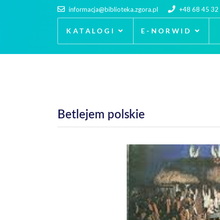
informacja@biblioteka.zgora.pl
+48 68 45 32
KATALOGI
E-NORWID
Betlejem polskie