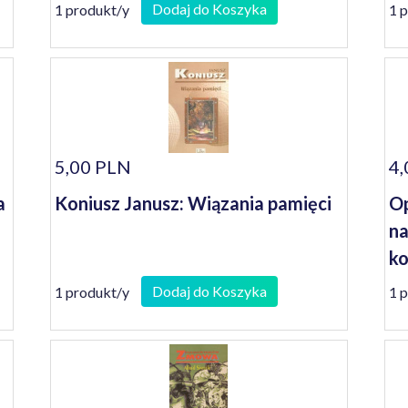
Dodaj do Koszyka
1 produkt/y
1 
5,00 PLN
4,
a
Koniusz Janusz: Wiązania pamięci
Op
na
ko
se
Dodaj do Koszyka
1 produkt/y
1 