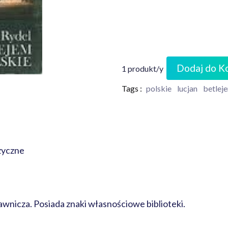
Dodaj do K
1 produkt/y
Tags :
polskie
lucjan
betlej
zyczne
wnicza. Posiada znaki własnościowe biblioteki.