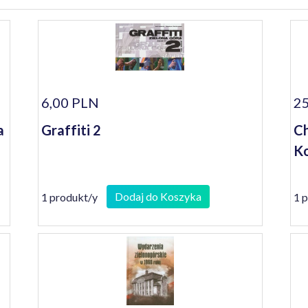
6,00 PLN
25
a
Graffiti 2
Ch
Ko
Dodaj do Koszyka
1 produkt/y
1 