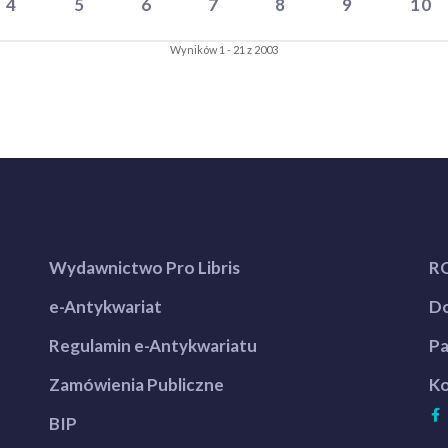
4
5
6
7
8
9
10
Wyników 1 - 21 z 2003
Wydawnictwo Pro Libris
R
e-Antykwariat
Do
Regulamin e-Antykwariatu
Pa
Zamówienia Publiczne
Ko
BIP