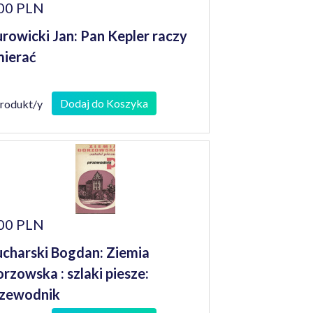
00 PLN
rowicki Jan: Pan Kepler raczy
ierać
Dodaj do Koszyka
produkt/y
00 PLN
charski Bogdan: Ziemia
rzowska : szlaki piesze:
zewodnik