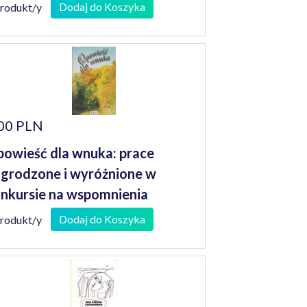
Dodaj do Koszyka
produkt/y
00 PLN
owieść dla wnuka: prace
grodzone i wyróżnione w
nkursie na wspomnienia
niorów
Dodaj do Koszyka
produkt/y