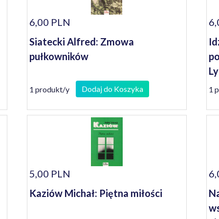
6,00 PLN
6,
Siatecki Alfred: Zmowa
Id
pułkowników
po
Ly
Dodaj do Koszyka
1 produkt/y
1 
5,00 PLN
6,
Kaziów Michał: Piętna miłości
Na
ws