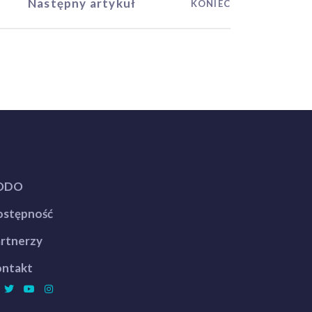
Następny artykuł
KONIEC
ODO
stępność
rtnerzy
ntakt