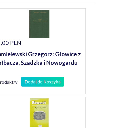
,00 PLN
mielewski Grzegorz: Głowice z
łbacza, Szadzka i Nowogardu
Dodaj do Koszyka
produkt/y