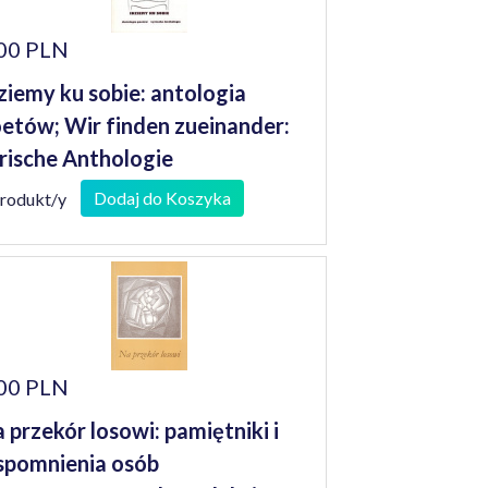
00 PLN
ziemy ku sobie: antologia
etów; Wir finden zueinander:
rische Anthologie
Dodaj do Koszyka
produkt/y
00 PLN
 przekór losowi: pamiętniki i
pomnienia osób