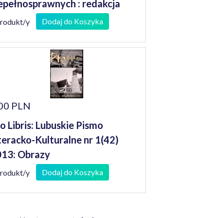
epełnosprawnych : redakcja
nusz Koniusz
Dodaj do Koszyka
produkt/y
00 PLN
o Libris: Lubuskie Pismo
teracko-Kulturalne nr 1(42)
13: Obrazy
Dodaj do Koszyka
produkt/y