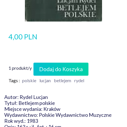
4,00 PLN
1 produkt/y
Dodaj do Koszyka
Tags :
polskie
lucjan
betlejem
rydel
Autor: Rydel Lucjan
Tytuł: Betlejem polskie
Miejsce wydania: Kraków
Wydawnictwo: Polskie Wydawnictwo Muzyczne
Rok wyd.: 1983
Opis: 163 s.: il., fot. ; 16 cm