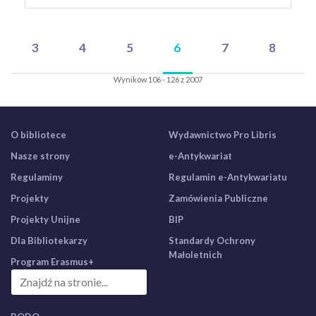
3
4
5
6
7
8
Wyników 106 - 126 z 2007
O bibliotece
Wydawnictwo Pro Libris
Nasze strony
e-Antykwariat
Regulaminy
Regulamin e-Antykwariatu
Projekty
Zamówienia Publiczne
Projekty Unijne
BIP
Dla Bibliotekarzy
Standardy Ochrony
Małoletnich
Program Erasmus+